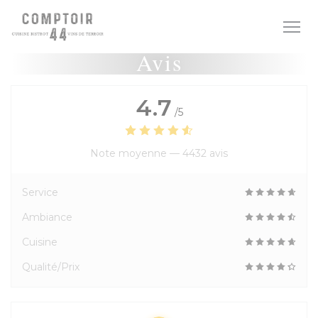
Personnalisation de vos choix en matière de cookies
Avis
4.7
/5
Note moyenne —
4432 avis
Service
Ambiance
Cuisine
Qualité/Prix