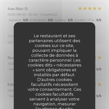
Jean-Marc
D
2026-08-05
- 20:00 - Couverts 2
Service
:
5
/5
Ambiance
:
5
/5
Cuisine
:
5
/5
Qualité / Prix
:
5
/5
Le restaurant et ses
Plats avec des produits frais. Très bon. Accueil très
partenaires utilisent des
sympathique. Service efficace. On en redemande !
cookies sur ce site,
pouvant impliquer la
collecte de données à
Nicolas
C
caractère personnel. Les
2026-08-03
- 19:15 - Couverts 2
cookies dits « nécessaires
Service
:
5
/5
Ambiance
» sont obligatoires et
:
5
/5
Cuisine
:
5
/5
Qualité / Prix
:
5
/5
installés par défaut.
D'autres cookies
Fabrice
H
facultatifs nécessitent
votre consentement. Ces
2026-07-25
- 20:00 - Couverts 2
cookies facultatifs
Service
:
5
/5
Ambiance
:
5
/5
Cuisine
:
5
/5
Qualité / Prix
:
5
/5
servent à analyser votre
navigation, mesurer
l'audience du site,