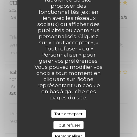
CELINE
Z
proposer des
2026-07-23
- 19:45 - Couverts 2
fonctionnalités (ex : en
Service
:
5
/5
Ambiance
lien avec les réseaux
:
5
/5
Cuisine
:
5
/5
Qualité / Prix
:
5
/5
sociaux) ou afficher des
publicités ou contenus
personnalisés. Cliquez
Très bon restaurant, service extrêmement
sur « Tout accepter », «
sympathique, coup de coeur pour le welsh revisité. Je
Tout refuser » ou «
recommande !
Personnaliser » pour
gérer vos préférences.
Vous pouvez modifier vos
Isabelle
C
choix à tout moment en
cliquant sur l'icône
2026-07-20
- 19:30 - Couverts 2
représentant un cookie
Service
:
5
/5
Ambiance
:
4
/5
Cuisine
:
4
/5
Qualité / Prix
:
en bas à gauche des
5
/5
pages du site.
Personnel très accueillant, très bons plats, carte
Tout accepter
restreinte
Tout refuser
Personnaliser