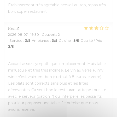
Établissement très agréable accueil au top, repas très
bon. super restaurant.
Paul
P
2026-08-07
- 19:30 - Couverts 2
Service
:
3
/5
Ambiance
:
3
/5
Cuisine
:
3
/5
Qualité / Prix
:
3
/5
Accueil assez sympathique, emplacement. Mais table
minuscule et très très inclinée. Le vin au verre F...my
wine n'est vraiment bon (surtout à 8 euros le verre).
Les plats sont corrects sans plus et les frites
décevantes. Ça sent bon le restaurant attrape touriste
avec le serveur (patron ?) qui interpelle les passants
pour leur proposer une table. Je précise que nous
avions réservé.