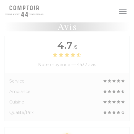
Personnalisation de vos choix en matière de cookies
Avis
4.7
/5
Note moyenne —
4432 avis
Service
Ambiance
Cuisine
Qualité/Prix