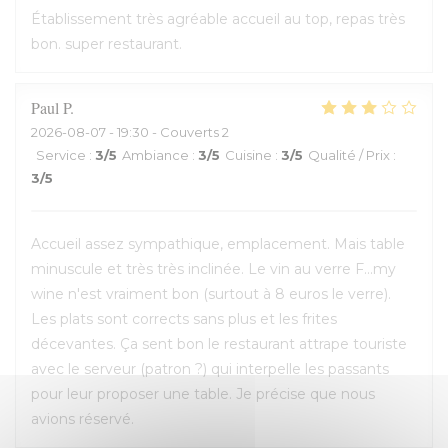
Établissement très agréable accueil au top, repas très
bon. super restaurant.
Paul
P
2026-08-07
- 19:30 - Couverts 2
Service
:
3
/5
Ambiance
:
3
/5
Cuisine
:
3
/5
Qualité / Prix
:
3
/5
Accueil assez sympathique, emplacement. Mais table
minuscule et très très inclinée. Le vin au verre F...my
wine n'est vraiment bon (surtout à 8 euros le verre).
Les plats sont corrects sans plus et les frites
décevantes. Ça sent bon le restaurant attrape touriste
avec le serveur (patron ?) qui interpelle les passants
pour leur proposer une table. Je précise que nous
avions réservé.