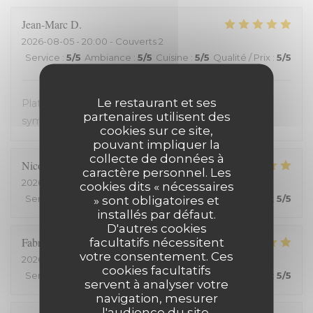
Jean-Marc
D
2026-08-05
- 20:00 - Couverts 2
Service
:
5
/5
Ambiance
:
5
/5
Cuisine
:
5
/5
Qualité / Prix
:
5
/5
Le restaurant et ses
Plats avec des produits frais. Très bon. Accueil très
partenaires utilisent des
sympathique. Service efficace. On en redemande !
cookies sur ce site,
pouvant impliquer la
collecte de données à
Nicolas
C
caractère personnel. Les
2026-08-03
- 19:15 - Couverts 2
cookies dits « nécessaires
Service
:
5
/5
Ambiance
» sont obligatoires et
:
5
/5
Cuisine
:
5
/5
Qualité / Prix
:
5
/5
installés par défaut.
D'autres cookies
Fabrice
H
facultatifs nécessitent
votre consentement. Ces
2026-07-25
- 20:00 - Couverts 2
cookies facultatifs
Service
:
5
/5
Ambiance
:
5
/5
Cuisine
:
5
/5
Qualité / Prix
:
5
/5
servent à analyser votre
navigation, mesurer
l'audience du site,