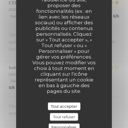
CELINE
Z
proposer des
2026-07-23
- 19:45 - Couverts 2
fonctionnalités (ex : en
Service
:
5
/5
Ambiance
lien avec les réseaux
:
5
/5
Cuisine
:
5
/5
Qualité / Prix
:
5
/5
sociaux) ou afficher des
publicités ou contenus
personnalisés. Cliquez
Très bon restaurant, service extrêmement
sur « Tout accepter », «
sympathique, coup de coeur pour le welsh revisité. Je
Tout refuser » ou «
recommande !
Personnaliser » pour
gérer vos préférences.
Vous pouvez modifier vos
Isabelle
C
choix à tout moment en
cliquant sur l'icône
2026-07-20
- 19:30 - Couverts 2
représentant un cookie
Service
:
5
/5
Ambiance
:
4
/5
Cuisine
:
4
/5
Qualité / Prix
:
en bas à gauche des
5
/5
pages du site.
Personnel très accueillant, très bons plats, carte
Tout accepter
restreinte
Tout refuser
Personnaliser