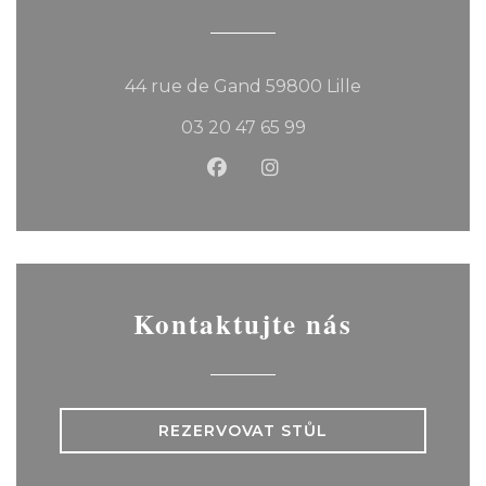
((otevře se v 
44 rue de Gand 59800 Lille
03 20 47 65 99
Facebook ((otevře se v nov
Instagram ((otevře se
Kontaktujte nás
REZERVOVAT STŮL