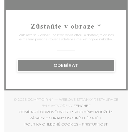
Zůstaňte v obraze
*
Přihlaste se k odběru našeho newsletteru a dostávejte od nás
e-mailem personalizovaná sdělení a marketingové nabídky.
ODEBÍRAT
© 2026 COMPTOIR 44 — WEBOVÉ STRÁNKY RESTAURACE
((OTEVŘE SE V NOVÉM
BYLY VYTVOŘENY
ZENCHEF
ODMÍTNUTÍ ODPOVĚDNOSTI
PODMÍNKY POUŽITÍ
((OTEVŘE SE V NOVÉM OKNĚ))
((OTEVŘE SE V NOVÉ
ZÁSADY OCHRANY OSOBNÍCH ÚDAJŮ
((OTEVŘE SE V NOVÉM OKNĚ))
POLITIKA OHLEDNĚ COOKIES
PRISTUPNOST
((OTEVŘE SE V NOVÉM OKNĚ))
((OTEVŘE SE V NOV