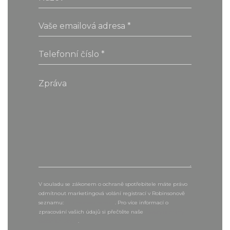
V souladu se zákonem o ochraně spotřebitele máte právo
odmítnout marketingová volání registrací v Robinsonově
seznamu:
robinsonseznam.cz
. Pro více informací o
zpracování vašich údajů si přečtěte naše
zásady ochrany
osobních údajů
.