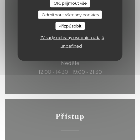
OK, přijmout vše
Pátek
Odmítnout všechny cookies
12:00 - 14:00
19:00 - 22:00
•
Přizpůsobit
Sobota
Zásady ochrany osobních údajů
12:00 - 14:30
19:00 - 22:00
•
undefined
Neděle
12:00 - 14:30
19:00 - 21:30
•
Přístup