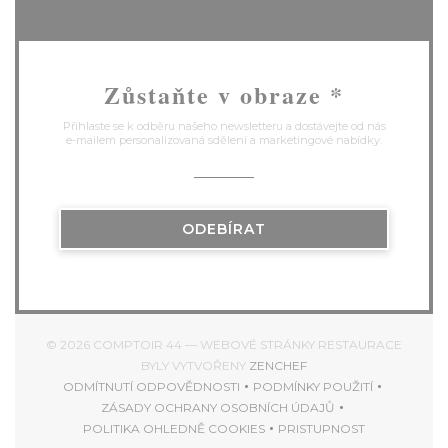
Zůstaňte v obraze
*
Přihlaste se k odběru našeho newsletteru a dostávejte od nás
e-mailem personalizovaná sdělení a marketingové nabídky.
ODEBÍRAT
© 2026 COMPTOIR 44 — WEBOVÉ STRÁNKY RESTAURACE
((OTEVŘE SE V NOVÉM
BYLY VYTVOŘENY
ZENCHEF
ODMÍTNUTÍ ODPOVĚDNOSTI
PODMÍNKY POUŽITÍ
((OTEVŘE SE V NOVÉM OKNĚ))
((OTEVŘE SE V NOVÉ
ZÁSADY OCHRANY OSOBNÍCH ÚDAJŮ
((OTEVŘE SE V NOVÉM OKNĚ))
POLITIKA OHLEDNĚ COOKIES
PRISTUPNOST
((OTEVŘE SE V NOVÉM OKNĚ))
((OTEVŘE SE V NOV