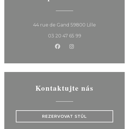
((otevře se v 
44 rue de Gand 59800 Lille
03 20 47 65 99
Facebook ((otevře se v nov
Instagram ((otevře se
Kontaktujte nás
REZERVOVAT STŮL