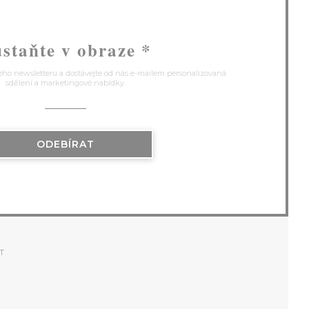
staňte v obraze
*
eho newsletteru a dostávejte od nás e-mailem personalizovaná
sdělení a marketingové nabídky.
ODEBÍRAT
T
)
VŘE SE V NOVÉM OKNĚ))