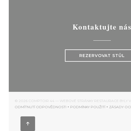
Kontaktujte ná
REZERVOVAT STŮL
© 2026 COMPTOIR 44 — WEBOVÉ STRÁNKY RESTAURACE BYLY
ODMÍTNUTÍ ODPOVĚDNOSTI
PODMÍNKY POUŽITÍ
ZÁSADY OC
((OTEVŘE SE V NOVÉM OKNĚ))
((OTEVŘE SE V NOVÉM 