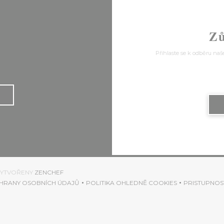
Zů
s
Přihlaste se k odběru naš
((OTEVŘE SE V NOVÉM OKNĚ))
 VYTVOŘENY
ZENCHEF
HRANY OSOBNÍCH ÚDAJŮ
POLITIKA OHLEDNĚ COOKIES
PRISTUPNOS
OKNĚ))
((OTEVŘE SE V NOVÉM OKNĚ))
((OTEVŘE SE V NOVÉM OKNĚ)
((OTE