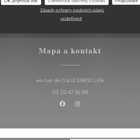
OK, přijmout vše
Odmítnout všechny cookies
Přizpůsobit
Zásady ochrany osobních údajů
undefined
Mapa a kontakt
((otevře se v 
44 rue de Gand 59800 Lille
03 20 47 65 99
Facebook ((otevře se v nov
Instagram ((otevře se