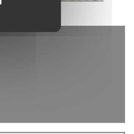
novém okně))
ém okně))
 v novém okně))