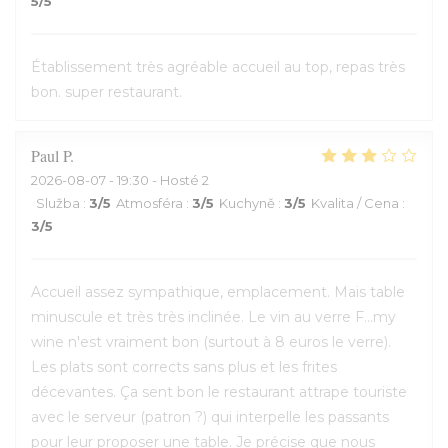
5
/5
Établissement très agréable accueil au top, repas très
bon. super restaurant.
Paul
P
2026-08-07
- 19:30 - Hosté 2
Služba
:
3
/5
Atmosféra
:
3
/5
Kuchyně
:
3
/5
Kvalita / Cena
:
3
/5
Accueil assez sympathique, emplacement. Mais table
minuscule et très très inclinée. Le vin au verre F...my
wine n'est vraiment bon (surtout à 8 euros le verre).
Les plats sont corrects sans plus et les frites
décevantes. Ça sent bon le restaurant attrape touriste
avec le serveur (patron ?) qui interpelle les passants
pour leur proposer une table. Je précise que nous