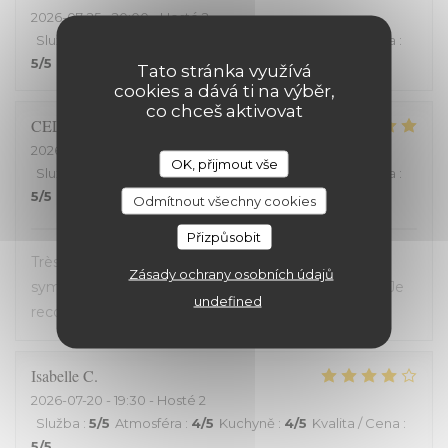
2026-07-25
- 20:00 - Hosté 2
Služba
:
5
/5
Atmosféra
:
5
/5
Kuchyně
:
5
/5
Kvalita / Cena
:
5
/5
Tato stránka využívá
cookies a dává ti na výběr,
co chceš aktivovat
CELINE
Z
2026-07-23
- 19:45 - Hosté 2
OK, přijmout vše
Služba
:
5
/5
Atmosféra
:
5
/5
Kuchyně
:
5
/5
Kvalita / Cena
:
5
/5
Odmítnout všechny cookies
Přizpůsobit
Très bon restaurant, service extrêmement
Zásady ochrany osobních údajů
sympathique, coup de coeur pour le welsh revisité. Je
undefined
recommande !
Isabelle
C
2026-07-20
- 19:30 - Hosté 2
Služba
:
5
/5
Atmosféra
:
4
/5
Kuchyně
:
4
/5
Kvalita / Cena
:
5
/5