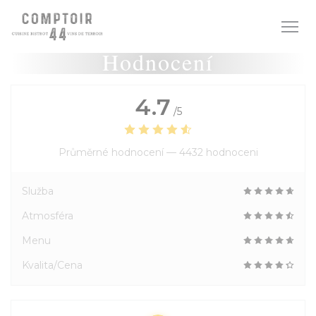
Panel pro správu cookies
Hodnocení
4.7
/5
Průměrné hodnocení —
4432 hodnoceni
Služba
Atmosféra
Menu
Kvalita/Cena