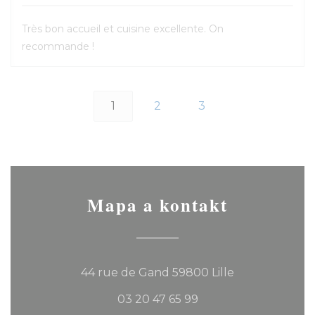
Très bon accueil et cuisine excellente. On
recommande !
1
2
3
Mapa a kontakt
((otevře se v 
44 rue de Gand 59800 Lille
03 20 47 65 99