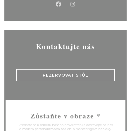
Facebook ((otevře se v nov
Instagram ((otevře se
Kontaktujte nás
REZERVOVAT STŮL
Zůstaňte v obraze
*
Přihlaste se k odběru našeho newsletteru a dostávejte od nás
e-mailem personalizovaná sdělení a marketingové nabídky.