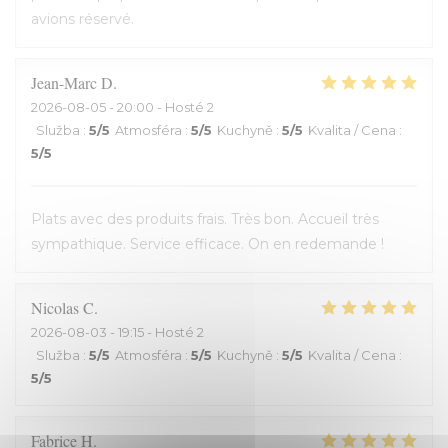
avions réservé.
Jean-Marc
D
2026-08-05
- 20:00 - Hosté 2
Služba
:
5
/5
Atmosféra
:
5
/5
Kuchyně
:
5
/5
Kvalita / Cena
:
5
/5
Plats avec des produits frais. Très bon. Accueil très
sympathique. Service efficace. On en redemande !
Nicolas
C
2026-08-03
- 19:15 - Hosté 2
Služba
:
5
/5
Atmosféra
:
5
/5
Kuchyně
:
5
/5
Kvalita / Cena
:
5
/5
Fabrice
H