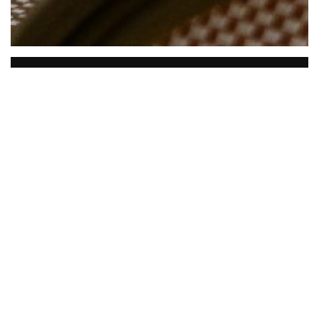
Comptoir 44
Der
Zähler 44,
der Charme vergangener
Zeiten und Erinnerungen werden
hervorgehoben. Und das ist, was mit
unverputzten Ziegel und Balken aus
dieser typischen Pariser Brasserie
entsteht: eine delikate malerische und
einladende Atmosphäre, die durch die
antiken Holzmöbeln inspiriert oder durch
fleckige Teile wie Klavier oder antike