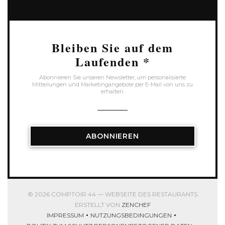
Bleiben Sie auf dem
Laufenden
*
Abonnieren Sie unseren Newsletter, um personalisierte
Mitteilungen und Marketingangebote per E-Mail von uns zu
erhalten.
ABONNIEREN
© 2026 COMPTOIR 44 — WEBSEITE DES RESTAURANTS
((ÖFFNET EIN NEUES FEN
ERSTELLT VON
ZENCHEF
IMPRESSUM
NUTZUNGSBEDINGUNGEN
((ÖFFNET EIN NEUES FENSTER))
((ÖFFNET EIN NEUES FENSTER