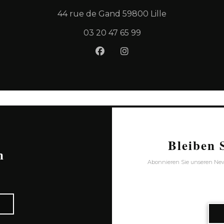
((öffnet ein n
44 rue de Gand 59800 Lille
03 20 47 65 99
Facebook ((öffnet ein neues
Instagram ((öffnet ein
Bleiben 
n
Abonnieren Sie unseren News