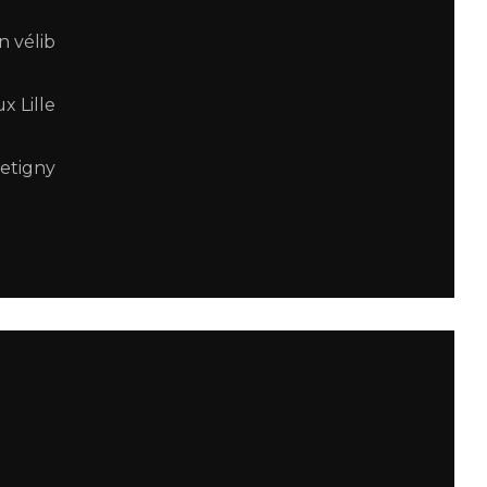
n vélib
x Lille
Betigny