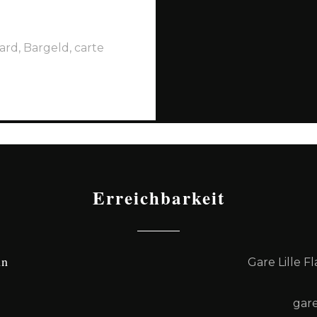
ard, Bargeld, carte
Erreichbarkeit
hn
Gare Lille F
gar