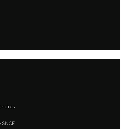
landres
e SNCF