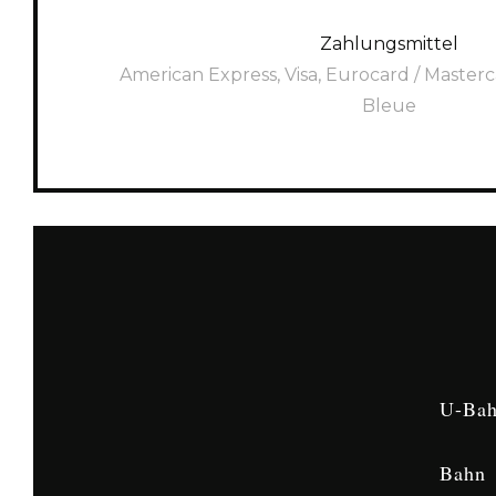
Zahlungsmittel
American Express, Visa, Eurocard / Masterc
Bleue
U-Ba
Bahn