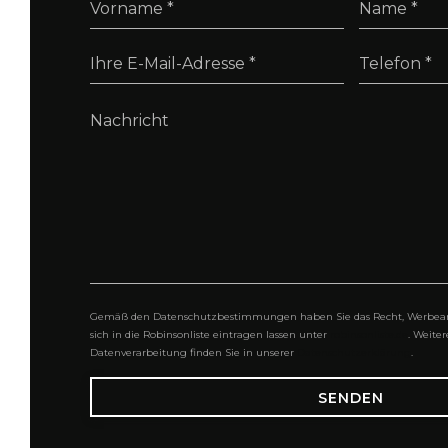
Gemäß den Datenschutzbestimmungen haben Sie das Recht, Werbean
sich in die Robinsonliste eintragen lassen unter
robinsonliste.de
. Weite
Datenverarbeitung finden Sie in unserer
Datenschutzerklärung
.