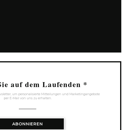
eues Fenster))
 Fenster))
 neues Fenster))
Sie auf dem Laufenden
*
letter, um personalisierte Mitteilungen und Marketingangebote
per E-Mail von uns zu erhalten.
ABONNIEREN