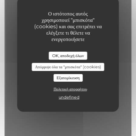
Ο ιστότοπος αυτός
χρησιμοποιεί "μπισκότα"
(cookies) και σας επιτρέπει να
ελέγξετε τι θέλετε να
Comptoir 44
ενεργοποιήσετε
ΚΑΠΗΛΕΙΌ
|
LILLE
OK, αποδοχή όλων
Απόρριψε όλα τα "μπισκότα" (cookies)
ΚΆΝΤΕ ΚΡΆΤΗΣΗ ΤΡΑΠΕΖΙΟΎ
Εξατομίκευση
Πολιτική απορρήτου
undefined