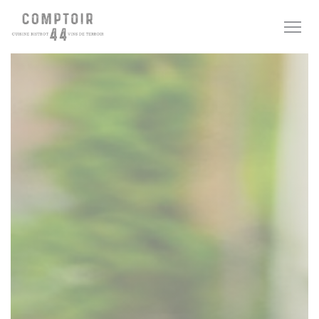
Πίνακας διαχείρισης "Μπισκότων" (Cookies)