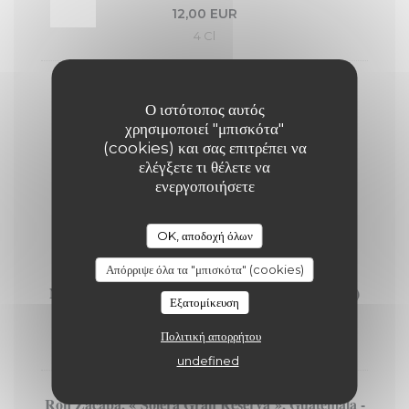
12,00 EUR
4 Cl
Nikka - The Barrel (51,4°)
Ο ιστότοπος αυτός
11,00 EUR
χρησιμοποιεί "μπισκότα"
(cookies) και σας επιτρέπει να
4 Cl
ελέγξετε τι θέλετε να
ενεργοποιήσετε
LES RHUMS
4 cl
OK, αποδοχή όλων
Απόρριψε όλα τα "μπισκότα" (cookies)
Norman ‘Sailor Jerry’ Collins, épicé - BRUN (40°)
Εξατομίκευση
9,00 EUR
Πολιτική απορρήτου
4 Cl
undefined
Ron Zacapa, « Solera Gran Reserva », Guatemala -