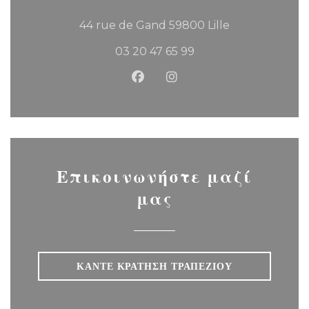
((ανοίγει σε νέο 
44 rue de Gand 59800 Lille
03 20 47 65 99
Facebook ((ανοίγει σε νέο παρά
Instagram ((ανοίγει σε ν
Επικοινωνήστε μαζί
μας
ΚΆΝΤΕ ΚΡΆΤΗΣΗ ΤΡΑΠΕΖΙΟΎ