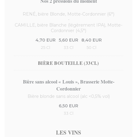
Nos 2 pressions du moment
RENÉ, bière Blonde, Motte-Cordonnier (6°)
-
CAMILLE, bière Blanche (légèrement IPA), Motte-
Cordonnier (4,5°)
4,70 EUR
5,60 EUR
8,40 EUR
25 Cl
33 Cl
50 Cl
BIÈRE BOUTEILLE (33CL)
Bière sans alcool « Louis », Brasserie Motte-
Cordonnier
Bière blonde sans alcool (alc <0,5% vol)
6,50 EUR
33 Cl
LES VINS