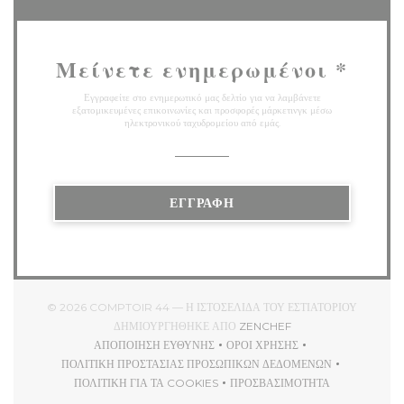
Μείνετε ενημερωμένοι
*
Εγγραφείτε στο ενημερωτικό μας δελτίο για να λαμβάνετε
εξατομικευμένες επικοινωνίες και προσφορές μάρκετινγκ μέσω
ηλεκτρονικού ταχυδρομείου από εμάς.
ΕΓΓΡΑΦΉ
© 2026 COMPTOIR 44 — Η ΙΣΤΟΣΕΛΊΔΑ ΤΟΥ ΕΣΤΙΑΤΟΡΊΟΥ
((ΑΝΟΊΓΕΙ ΣΕ ΝΈΟ ΠΑ
ΔΗΜΙΟΥΡΓΉΘΗΚΕ ΑΠΌ
ZENCHEF
ΑΠΟΠΟΊΗΣΗ ΕΥΘΎΝΗΣ
ΌΡΟΙ ΧΡΉΣΗΣ
((ΑΝΟΊΓΕΙ ΣΕ ΝΈΟ ΠΑΡΆΘΥΡΟ))
((ΑΝΟΊΓΕΙ ΣΕ ΝΈΟ ΠΑΡΆΘ
ΠΟΛΙΤΙΚΉ ΠΡΟΣΤΑΣΊΑΣ ΠΡΟΣΩΠΙΚΏΝ ΔΕΔΟΜΈΝΩΝ
((ΑΝΟΊΓΕΙ ΣΕ ΝΈΟ ΠΑΡΆΘΥΡΟ))
ΠΟΛΙΤΙΚΉ ΓΙΑ ΤΑ COOKIES
ΠΡΟΣΒΑΣΙΜΌΤΗΤΑ
((ΑΝΟΊΓΕΙ ΣΕ ΝΈΟ ΠΑΡΆΘΥΡΟ))
((ΑΝΟΊΓΕΙ ΣΕ ΝΈΟ ΠΑΡ