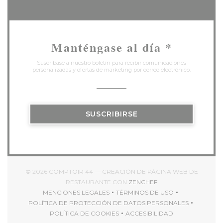
Manténgase al día
*
Suscríbase a nuestro boletín para recibir comunicaciones
personalizadas y ofertas de marketing por correo electrónico.
SUSCRIBIRSE
© 2026 COMPTOIR 44 — CREACIÓN DE PÁGINA WEB DE
((ABRE EN UNA NUEV
RESTAURANTE CON
ZENCHEF
MENCIONES LEGALES
TÉRMINOS DE USO
((ABRE EN UNA NUEVA VENTANA))
((ABRE EN UNA NUEVA V
POLÍTICA DE PROTECCIÓN DE DATOS PERSONALES
((ABRE EN UNA NUEVA VENTANA))
POLÍTICA DE COOKIES
ACCESIBILIDAD
((ABRE EN UNA NUEVA VENTANA))
((ABRE EN UNA NUEVA 