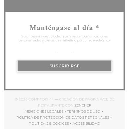
Manténgase al día
*
Suscríbase a nuestro boletín para recibir comunicaciones
personalizadas y ofertas de marketing por correo electrónico.
SUSCRIBIRSE
© 2026 COMPTOIR 44 — CREACIÓN DE PÁGINA WEB DE
((ABRE EN UNA NUEV
RESTAURANTE CON
ZENCHEF
MENCIONES LEGALES
TÉRMINOS DE USO
((ABRE EN UNA NUEVA VENTANA))
((ABRE EN UNA NUEVA V
POLÍTICA DE PROTECCIÓN DE DATOS PERSONALES
((ABRE EN UNA NUEVA VENTANA))
POLÍTICA DE COOKIES
ACCESIBILIDAD
((ABRE EN UNA NUEVA VENTANA))
((ABRE EN UNA NUEVA 