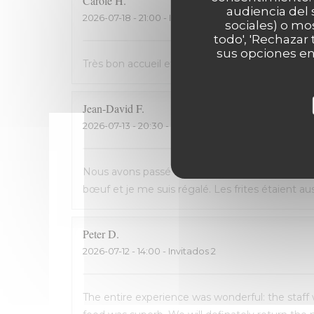
Carole
H
audiencia del 
2026-07-18
- 21:00 - Invitados 2
sociales) o mo
todo', 'Rechazar
sus opciones en
Très bon accueil et cuisine excellente. On rec
Jean-David
F
2026-07-13
- 20:30 - Invitados 2
Nous avons passé une excellente soirée, service 
bœuf et je me suis régalé. Les frites étaient 
Peter
D
2026-07-12
- 14:00 - Invitados 2
The entire experience was wonderful: the staff