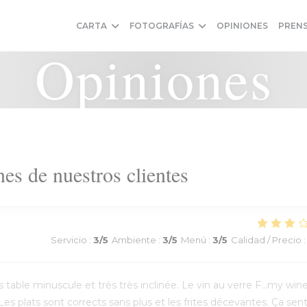
CARTA
FOTOGRAFÍAS
OPINIONES
PREN
Opiniones
es de nuestros clientes
Servicio
:
3
/5
Ambiente
:
3
/5
Menú
:
3
/5
Calidad / Precio
:
able minuscule et très très inclinée. Le vin au verre F...my win
Les plats sont corrects sans plus et les frites décevantes. Ça sen