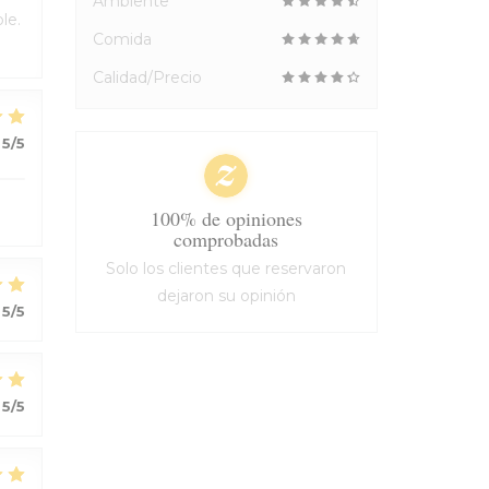
Ambiente
le.
Comida
Calidad/Precio
5
/5
100% de opiniones
comprobadas
Solo los clientes que reservaron
dejaron su opinión
5
/5
5
/5