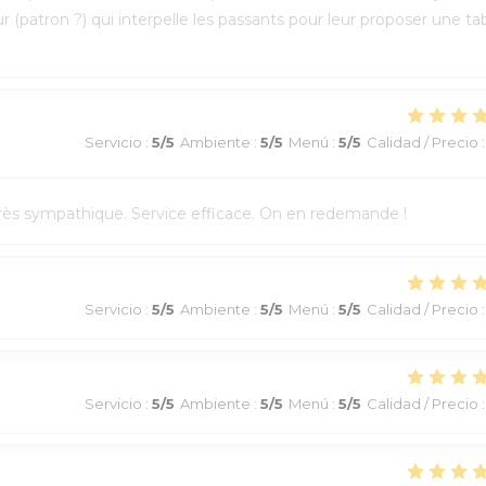
r (patron ?) qui interpelle les passants pour leur proposer une tab
Servicio
:
5
/5
Ambiente
:
5
/5
Menú
:
5
/5
Calidad / Precio
:
l très sympathique. Service efficace. On en redemande !
Servicio
:
5
/5
Ambiente
:
5
/5
Menú
:
5
/5
Calidad / Precio
:
Servicio
:
5
/5
Ambiente
:
5
/5
Menú
:
5
/5
Calidad / Precio
: