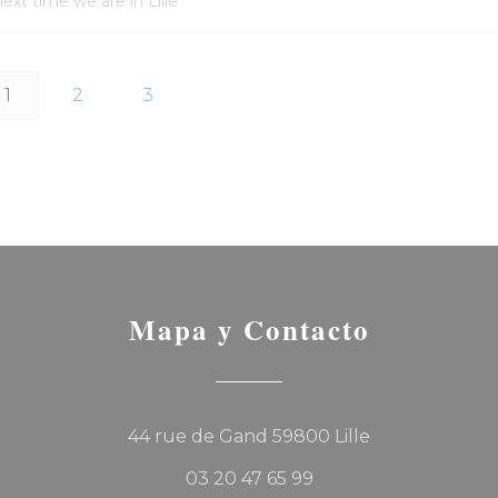
ext time we are in Lille
1
2
3
Mapa y Contacto
((abre en una
44 rue de Gand 59800 Lille
03 20 47 65 99