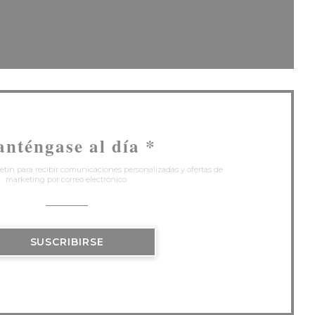
eva ventana))
na nueva ventana))
nténgase al día
*
etín para recibir comunicaciones personalizadas y ofertas de
marketing por correo electrónico.
SUSCRIBIRSE