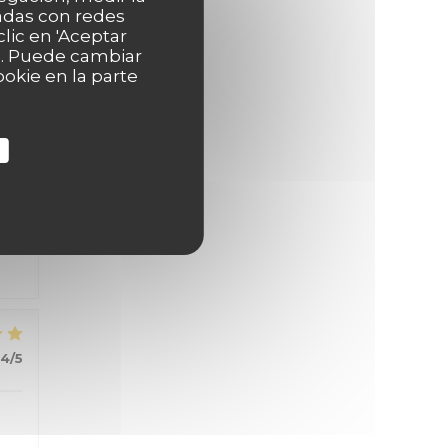
nadas con redes
5
/5
lic en 'Aceptar
as. Puede cambiar
okie en la parte
5
/5
4
/5