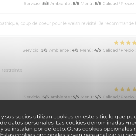
Servicio
:
5
/5
Ambiente
:
5
/5
Menú
:
5
/5
Calidad / Precio
:
athique, coup de coeur pour le welsh revisité. Je recommande !
Servicio
:
5
/5
Ambiente
:
4
/5
Menú
:
4
/5
Calidad / Precio
:
e restreinte
Servicio
:
5
/5
Ambiente
:
5
/5
Menú
:
5
/5
Calidad / Precio
:
 y sus socios utilizan cookies en este sitio, lo que pu
 de datos personales. Las cookies denominadas «ne
 y se instalan por defecto. Otras cookies opcionales
Estas cookies opcionales sirven para analizar su nav