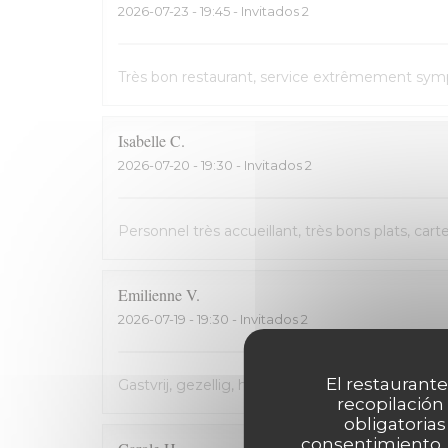
2026-07-23
- 19:45 - Invitados 2
Très bon restaurant, service extrêmement symp
Isabelle
C
2026-07-20
- 19:30 - Invitados 2
Personnel très accueillant, très bons plats, cart
Emilienne
V
2026-07-19
- 19:30 - Invitados 2
El restaurante
Gastvrij, gezellig, heerlijk
recopilación
obligatorias
consentimiento. 