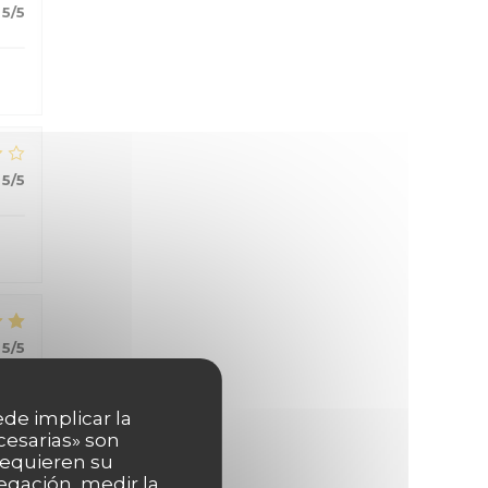
5
/5
5
/5
5
/5
ede implicar la
cesarias» son
 requieren su
egación, medir la