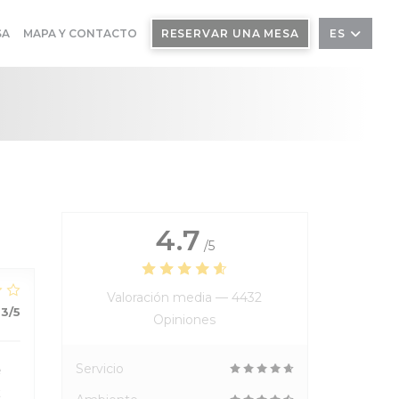
SA
MAPA Y CONTACTO
RESERVAR UNA MESA
ES
4.7
/5
Valoración media —
4432
3
/5
Opiniones
Servicio
e
t