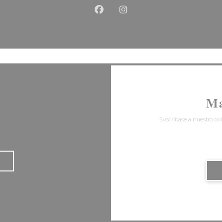
Facebook ((abre en una nu
Instagram ((abre en u
Ma
Suscríbase a nuestro bol