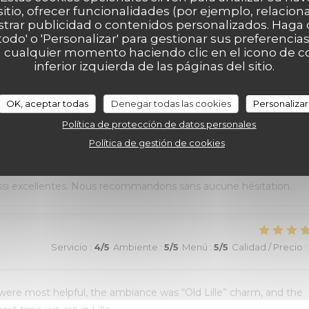
sitio, ofrecer funcionalidades (por ejemplo, relacio
Servicio
:
5
/5
Ambiente
:
5
/5
Menú
:
5
/5
Calidad / Precio
:
strar publicidad o contenidos personalizados. Haga c
 todo' o 'Personalizar' para gestionar sus preferenci
 cualquier momento haciendo clic en el icono de co
ommande !
inferior izquierda de las páginas del sitio.
OK, aceptar todas
Denegar todas las cookies
Personalizar
Servicio
:
5
/5
Ambiente
:
5
/5
Menú
:
5
/5
Calidad / Precio
:
Política de protección de datos personales
Política de gestión de cookies
au top et nourriture de très bonne qualité. J’ai pris la cote de
aussi excellentes. Nous recommandons sans aucune hésitation.
Servicio
:
4
/5
Ambiente
:
5
/5
Menú
:
5
/5
Calidad / Precio
:
 were most helpful, the ambiance was “Old Lille” charm, and the