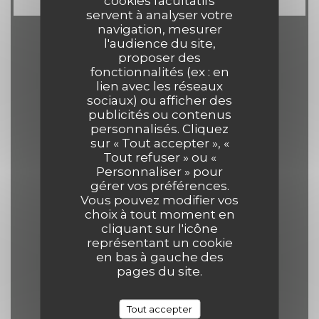
cookies facultatifs
servent à analyser votre
navigation, mesurer
l'audience du site,
Horaires
proposer des
fonctionnalités (ex : en
lien avec les réseaux
sociaux) ou afficher des
publicités ou contenus
personnalisés. Cliquez
Lun
-
Jeu
sur « Tout accepter », «
12h00 - 14h00
19h00 - 21h30
•
Tout refuser » ou «
Personnaliser » pour
gérer vos préférences.
Vendredi
Vous pouvez modifier vos
choix à tout moment en
12h00 - 14h00
19h00 - 22h00
•
cliquant sur l'icône
représentant un cookie
en bas à gauche des
Samedi
pages du site.
12h00 - 14h30
19h00 - 22h00
•
Tout accepter