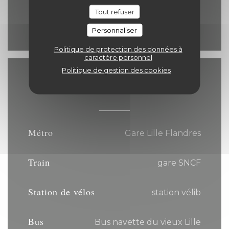
Dimanche
Tout refuser
12h00 - 14h30
19h00 - 21h30
•
Personnaliser
Politique de protection des données à
caractère personnel
Politique de gestion des cookies
Accès
Métro
Gare Lille Flandres
Train
gare SNCF
Station de vélos
station vélib
Bus
Bus navette du vieux Lille