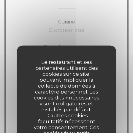
Cuisine
Bistronomique
Type de restaurant
Bistrot
Le restaurant et ses
partenaires utilisent des
Services
cookies sur ce site,
pouvant impliquer la
Wifi, Terrasse
collecte de données à
caractère personnel. Les
cookies dits « nécessaires
Moyens de paiement
» sont obligatoires et
American Express, Visa,
installés par défaut.
D'autres cookies
Eurocard/Mastercard, Espèces, Carte
facultatifs nécessitent
Bleue
votre consentement. Ces