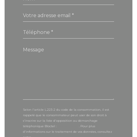
Selon l'article L.223-2 du code de la consommation, il est
rappelé que le consommateur peut user de son droit à
s'inscrire sur la liste d'opposition au démarchage
téléphonique Bloctel :
bloctel.gouv.fr
. Pour plus
d'informations sur le traitement de vos données, consultez