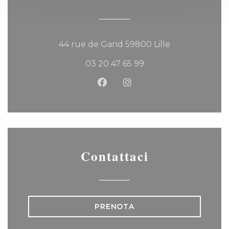
((apre una nuo
44 rue de Gand 59800 Lille
03 20 47 65 99
Facebook ((apre una nuova f
Instagram ((apre una n
Contattaci
PRENOTA