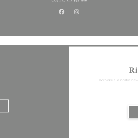
03 20 47 65 99
Facebook ((apre una nuova f
Instagram ((apre una n
R
Iscriversi alla nostra ne