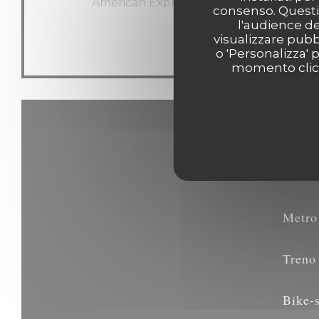
American Express, Visa, Eurocard / Maste
consenso. Questi 
Bancomat
l'audience de
visualizzare pubbl
o 'Personalizza' 
momento clicca
Metro
Treno
Bike-