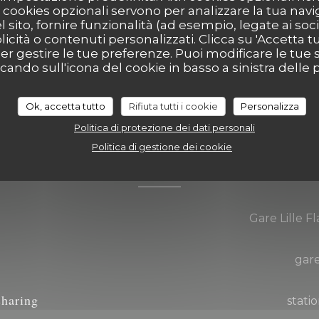
rcard, Contanti,
cookies opzionali servono per analizzare la tua nav
l sito, fornire funzionalità (ad esempio, legate ai soc
icità o contenuti personalizzati. Clicca su 'Accetta tutt
per gestire le tue preferenze. Puoi modificare le tue s
ndo sull'icona del cookie in basso a sinistra delle p
Ok, accetta tutto
Rifiuta tutti i cookie
Personalizza
Politica di protezione dei dati personali
Accesso
Politica di gestione dei cookie
Gare Lille F
gar
sharing
statio