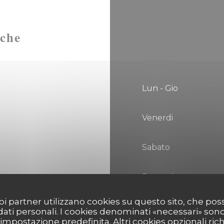
iche
Lun
-
Gio
Venerdi
Sabato
Domenica
 suoi partner utilizzano cookies su questo sito, che 
 dati personali. I cookies denominati «necessari» son
r impostazione predefinita. Altri cookies opzionali ric