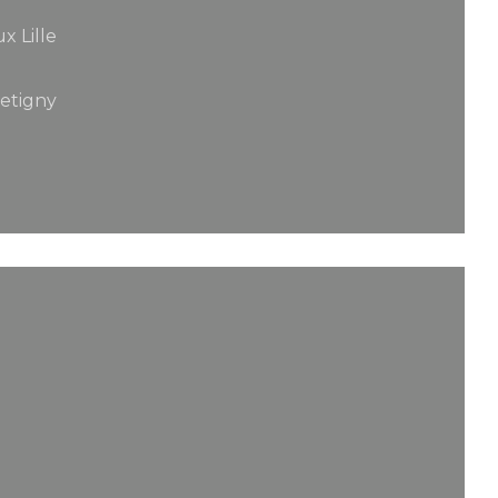
x Lille
Betigny
va finestra))