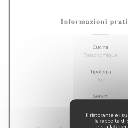
Informazioni prat
Cucina
Bistronomique
Tipologia
Pub
Servizi
Wifi, Terrazzo
Il ristorante e i
la raccolta di
Metodo di pagamento
installati pe