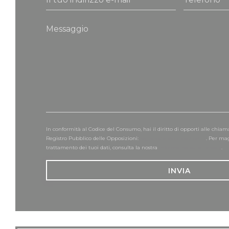
In conformità al Codice del Consumo, hai il diritto di opporti alle chiam
Registro Pubblico delle Opposizioni:
registrodelleopposizioni.it
. Per ma
trattamento dei tuoi dati, consulta la nostra
informativa sulla privacy
.