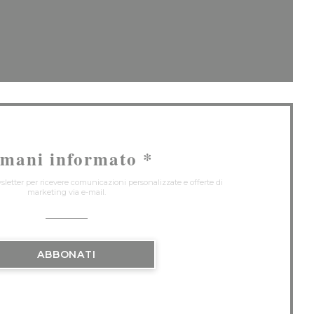
inestra))
uova finestra))
imani informato
*
wsletter per ricevere comunicazioni personalizzate e offerte di
marketing via e-mail.
ABBONATI