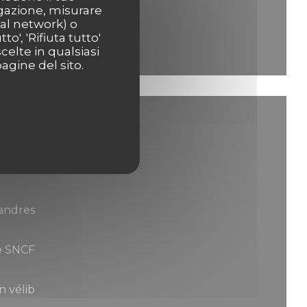
igazione, misurare
ial network) o
o', 'Rifiuta tutto'
celte in qualsiasi
agine del sito.
landres
e SNCF
n vélib