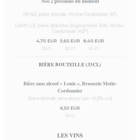
Nos 2 pressions du moment
RENÉ, bière Blonde, Motte-Cordonnier (6°)
-
CAMILLE, bière Blanche (légèrement IPA), Motte-
Cordonnier (4,5°)
4,70 EUR
5,60 EUR
8,40 EUR
25 Cl
33 Cl
50 Cl
BIÈRE BOUTEILLE (33CL)
Bière sans alcool « Louis », Brasserie Motte-
Cordonnier
Bière blonde sans alcool (alc <0,5% vol)
6,50 EUR
33 Cl
LES VINS