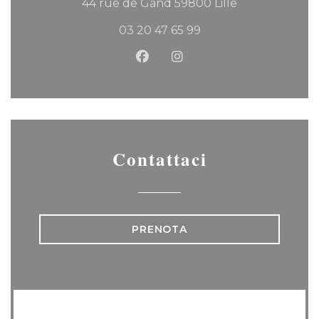
((apre una nuo
44 rue de Gand 59800 Lille
03 20 47 65 99
Facebook ((apre una nuova f
Instagram ((apre una n
Contattaci
PRENOTA