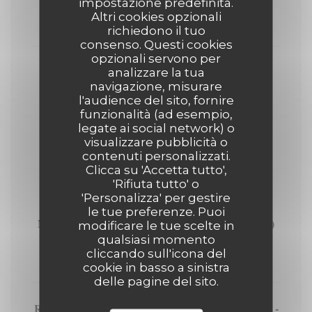
impostazione predefinita.
12,00 EUR
Altri cookies opzionali
4 Cl
richiedono il tuo
consenso. Questi cookies
opzionali servono per
Nikka - The Barrel (51,4°)
analizzare la tua
navigazione, misurare
11,00 EUR
l'audience del sito, fornire
funzionalità (ad esempio,
4 Cl
legate ai social network) o
visualizzare pubblicità o
LES RHUMS
contenuti personalizzati.
Clicca su 'Accetta tutto',
4 cl
'Rifiuta tutto' o
'Personalizza' per gestire
le tue preferenze. Puoi
Norman ‘Sailor Jerry’ Collins, épicé - BRUN (40°)
modificare le tue scelte in
qualsiasi momento
9,00 EUR
cliccando sull'icona del
4 Cl
cookie in basso a sinistra
delle pagine del sito.
Ron Zacapa, « Solera Gran Reserva », Guatemala -