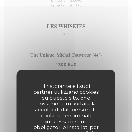
En 33 cl : 5,60€
En 50 cl : 8,40€
LES WHISKIES
4 cl
The Unique, Michel Couvreur (44°)
17,00 EUR
4 Cl
Il ristorante e i suoi
Lagavulin 16 ans, Écosse (43°)
partner utilizzano cookies
su questo sito, che
11,00 EUR
possono comportare la
4 Cl
raccolta di dati personali. I
cookies denominati
«necessari» sono
Cardhu, Amber Rock, Écosse (40°)
obbligatori e installati per