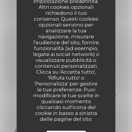
impostazione predefinita.
12,00 EUR
Altri cookies opzionali
4 Cl
richiedono il tuo
consenso. Questi cookies
opzionali servono per
Nikka - The Barrel (51,4°)
analizzare la tua
navigazione, misurare
11,00 EUR
l'audience del sito, fornire
funzionalità (ad esempio,
4 Cl
legate ai social network) o
visualizzare pubblicità o
LES RHUMS
contenuti personalizzati.
Clicca su 'Accetta tutto',
4 cl
'Rifiuta tutto' o
'Personalizza' per gestire
le tue preferenze. Puoi
Norman ‘Sailor Jerry’ Collins, épicé - BRUN (40°)
modificare le tue scelte in
qualsiasi momento
9,00 EUR
cliccando sull'icona del
4 Cl
cookie in basso a sinistra
delle pagine del sito.
Ron Zacapa, « Solera Gran Reserva », Guatemala -