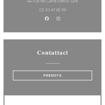
((apre una nuo
44 rue de Gand 59800 Lille
03 20 47 65 99
Facebook ((apre una nuova f
Instagram ((apre una n
Contattaci
PRENOTA