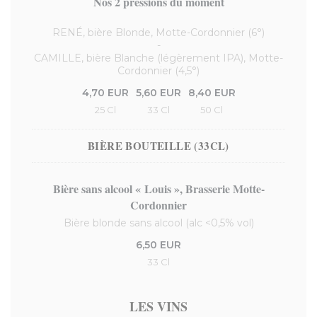
Nos 2 pressions du moment
RENÉ, bière Blonde, Motte-Cordonnier (6°)
-
CAMILLE, bière Blanche (légèrement IPA), Motte-
Cordonnier (4,5°)
4,70 EUR
5,60 EUR
8,40 EUR
25 Cl
33 Cl
50 Cl
BIÈRE BOUTEILLE (33CL)
Bière sans alcool « Louis », Brasserie Motte-
Cordonnier
Bière blonde sans alcool (alc <0,5% vol)
6,50 EUR
33 Cl
LES VINS