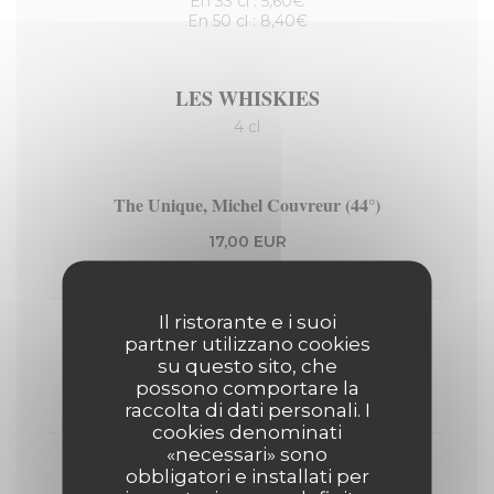
En 33 cl : 5,60€
En 50 cl : 8,40€
LES WHISKIES
4 cl
The Unique, Michel Couvreur (44°)
17,00 EUR
4 Cl
Il ristorante e i suoi
Lagavulin 16 ans, Écosse (43°)
partner utilizzano cookies
su questo sito, che
11,00 EUR
possono comportare la
4 Cl
raccolta di dati personali. I
cookies denominati
«necessari» sono
Cardhu, Amber Rock, Écosse (40°)
obbligatori e installati per