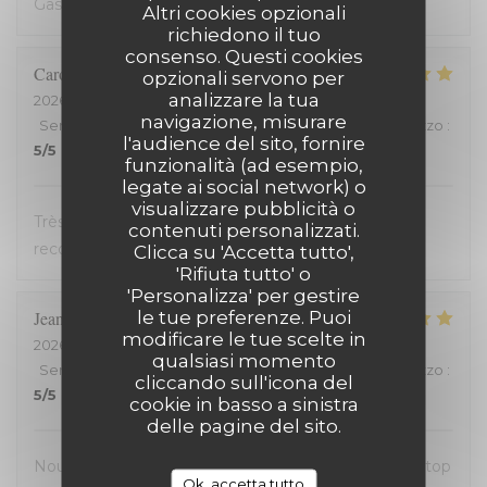
Gastvrij, gezellig, heerlijk
Altri cookies opzionali
richiedono il tuo
consenso. Questi cookies
Carole
H
opzionali servono per
analizzare la tua
2026-07-18
- 21:00 - Ospiti 2
navigazione, misurare
Servizio
:
5
/5
Atmosfera
:
5
/5
Cucina
:
5
/5
Qualità / Prezzo
:
l'audience del sito, fornire
5
/5
funzionalità (ad esempio,
legate ai social network) o
visualizzare pubblicità o
Très bon accueil et cuisine excellente. On
contenuti personalizzati.
recommande !
Clicca su 'Accetta tutto',
'Rifiuta tutto' o
'Personalizza' per gestire
le tue preferenze. Puoi
Jean-David
F
modificare le tue scelte in
2026-07-13
- 20:30 - Ospiti 2
qualsiasi momento
Servizio
:
5
/5
Atmosfera
:
5
/5
Cucina
:
5
/5
Qualità / Prezzo
:
cliccando sull'icona del
5
/5
cookie in basso a sinistra
delle pagine del sito.
Nous avons passé une excellente soirée, service au top
Ok, accetta tutto