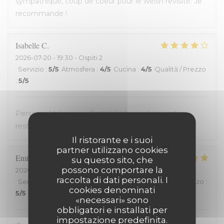
sympathique, coup de coeur pour le welsh revisité. Je
recommande !
Isabelle
C
2026-07-20
- 19:30 - Ospiti 2
Servizio
:
5
/5
Atmosfera
:
4
/5
Cucina
:
4
/5
Qualità / Prezzo
:
5
/5
Personnel très accueillant, très bons plats, carte
restreinte
Il ristorante e i suoi
partner utilizzano cookies
Emilienne
V
su questo sito, che
possono comportare la
2026-07-19
- 19:30 - Ospiti 2
raccolta di dati personali. I
Servizio
:
5
/5
Atmosfera
:
5
/5
Cucina
:
5
/5
Qualità / Prezzo
:
cookies denominati
5
/5
«necessari» sono
obbligatori e installati per
impostazione predefinita.