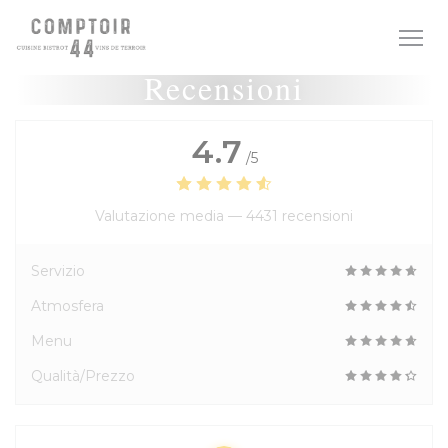
Personalizzazione delle tue scelte sui cookie
Recensioni
4.7
/5
Valutazione media —
4431 recensioni
Servizio
Atmosfera
Menu
Qualità/Prezzo