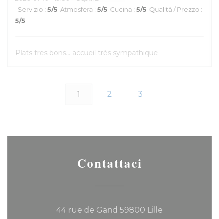
Servizio
:
5
/5
Atmosfera
:
5
/5
Cucina
:
5
/5
Qualità / Prezzo
:
5
/5
Plats tres bons... accueil très sympathique
1
2
3
Contattaci
((apre una nuo
44 rue de Gand 59800 Lille