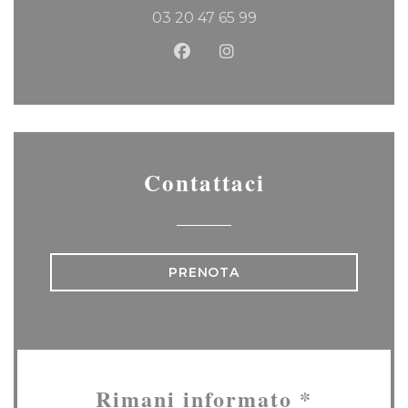
03 20 47 65 99
Facebook ((apre una nuova f
Instagram ((apre una n
Contattaci
PRENOTA
Rimani informato
*