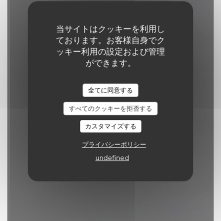
当サイトはクッキーを利用し
ております。お客様自身でク
ッキー利用の設定および管理
ができます。
Comptoir 44
全てに同意する
パブ
|
LILLE
すべてのクッキーを拒否する
予約
カスタマイズする
プライバシーポリシー
undefined