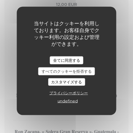
12,00 EUR
4 Cl
当サイトはクッキーを利用し
ております。お客様自身でク
Nikka - The Barrel (51,4°)
ッキー利用の設定および管理
11,00 EUR
ができます。
4 Cl
全てに同意する
LES RHUMS
すべてのクッキーを拒否する
4 cl
カスタマイズする
プライバシーポリシー
Norman ‘Sailor Jerry’ Collins, épicé - BRUN (40°)
undefined
9,00 EUR
4 Cl
Ron Zacapa, « Solera Gran Reserva », Guatemala -