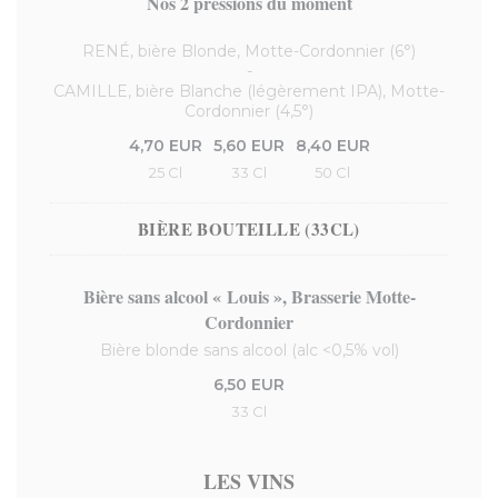
Nos 2 pressions du moment
RENÉ, bière Blonde, Motte-Cordonnier (6°)
-
CAMILLE, bière Blanche (légèrement IPA), Motte-
Cordonnier (4,5°)
4,70 EUR
5,60 EUR
8,40 EUR
25 Cl
33 Cl
50 Cl
BIÈRE BOUTEILLE (33CL)
Bière sans alcool « Louis », Brasserie Motte-
Cordonnier
Bière blonde sans alcool (alc <0,5% vol)
6,50 EUR
33 Cl
LES VINS