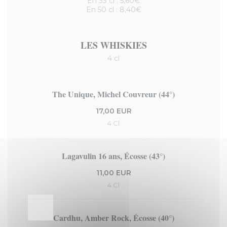
En 33 cl : 5,60€
En 50 cl : 8,40€
LES WHISKIES
4 cl
The Unique, Michel Couvreur (44°)
17,00 EUR
4 Cl
Lagavulin 16 ans, Écosse (43°)
11,00 EUR
4 Cl
Cardhu, Amber Rock, Écosse (40°)