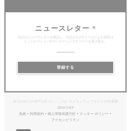
ニュースレター
*
当社のニュースレターを購読し、当社からのEメールによる個別コ
ミュニケーションやマーケティングオファーを受け取る。
登録する
© 2026 COMPTOIR 44 — このレストランウェブサイトの作成者
((新しいウィンドウで開きます))
ZENCHEF
免責
利用規約
個人情報保護方針
クッキー ポリシー
((新しいウィンドウで開きます))
((新しいウィンドウで開きます))
((新しいウィンドウで開きます))
((新しいウィンドウで開
アクセシビリティ
((新しいウィンドウで開きます))