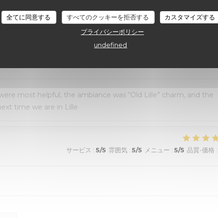
au top et nourriture de très bonne qualité. J’ai pris la cote de
全てに同意する
すべてのクッキーを拒否する
カスタマイズする
aussi excellentes. Nous recommandons sans aucune hésitation.
プライバシーポリシー
undefined
サービス
:
4
/5
雰囲気
:
5
/5
メニュー
:
5
/5
品質-価格
:
 were most helpful, the ambiance was “Old Lille” charm, and the
ext time we are in Lille
サービス
:
5
/5
雰囲気
:
5
/5
メニュー
:
5
/5
品質-価格
: