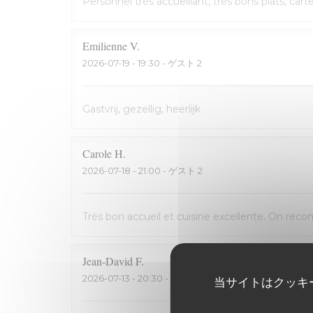
Personnel très accueillant, très bons plats, cart
Emilienne
V
2026-07-19
- 19:30 - ゲスト 2
Gastvrij, gezellig, heerlijk
Carole
H
2026-07-18
- 21:00 - ゲスト 2
Très bon accueil et cuisine excellente. On rec
Jean-David
F
2026-07-13
- 20:30 - ゲスト 2
当サイトはクッキ