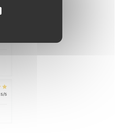
4
/5
5
/5