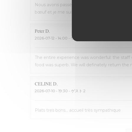
Nous avons passé une excellente soirée, service 
bœuf et je me suis régalé. Les frites étaient 
Peter
D
2026-07-12
- 14:00 - ゲスト 2
The entire experience was wonderful: the staff
food was superb. We will definately return the n
CELINE
D
2026-07-10
- 19:30 - ゲスト 2
Plats tres bons... accueil très sympathique