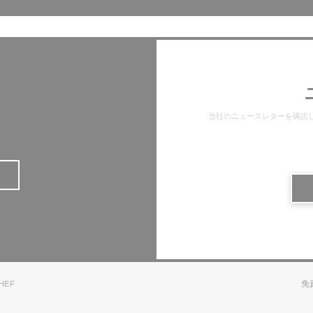
当社のニュースレターを購読
((新しいウィンドウで開きます))
HEF
免