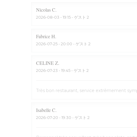
Nicolas
C
2026-08-03
- 19:15 - ゲスト 2
Fabrice
H
2026-07-25
- 20:00 - ゲスト 2
CELINE
Z
2026-07-23
- 19:45 - ゲスト 2
Très bon restaurant, service extrêmement symp
Isabelle
C
2026-07-20
- 19:30 - ゲスト 2