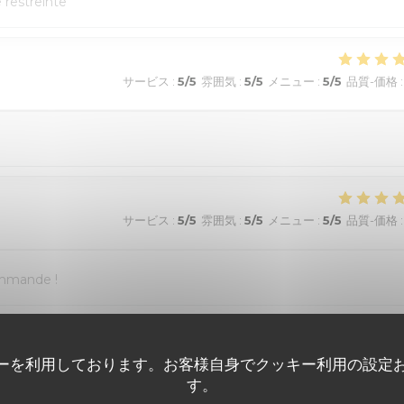
e restreinte
サービス
:
5
/5
雰囲気
:
5
/5
メニュー
:
5
/5
品質-価格
:
サービス
:
5
/5
雰囲気
:
5
/5
メニュー
:
5
/5
品質-価格
:
ommande !
サービス
:
5
/5
雰囲気
:
5
/5
メニュー
:
5
/5
品質-価格
:
ーを利用しております。お客様自身でクッキー利用の設定
す。