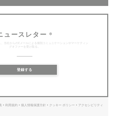
ニュースレター
*
し、当社からのEメールによる個別コミュニケーションやマーケティン
グオファーを受け取る。
登録する
責
利用規約
個人情報保護方針
クッキー ポリシー
アクセシビリティ
((新しいウィンドウで開きます))
((新しいウィンドウで開きます))
((新しいウィンドウで開きます))
((新しいウィンドウで開きます))
((新しいウィンド