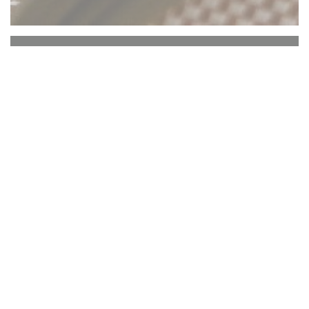
Comptoir 44
Au
Comptoir 44,
informele bistro sfeer
overgenomen door een jonge, lachende
en dynamisch ... Het hoofd van de kaart,
Vincent Verdiere en zijn team is
seizoensgebonden en gevarieerd, met
een constante eis: kwaliteit en versheid.
Omwille van de kwaliteit en inzet voor
onze fokkers, boeren en tuinders, werken
we voornamelijk Franse producten .....
forel gravlax, tartaar van rundvlees