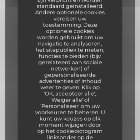
standaard geïnstalleerd.
Andere optionele cookies
vereisen uw
toestemming. Deze
optionele cookies
worden gebruikt om uw
navigatie te analyseren,
het sitepubliek te meten,
functies te bieden (bijv.
gerelateerd aan sociale
Comptoir 44
netwerken) of
gepersonaliseerde
advertenties of inhoud
KROEG
|
LILLE
weer te geven. Klik op
'OK, accepteer alle',
RESERVEER EEN TAFEL
'Weiger alle' of
'Personaliseer' om uw
voorkeuren te beheren. U
kunt uw keuzes op elk
moment wijzigen door
op het cookiepictogram
linksonder op de