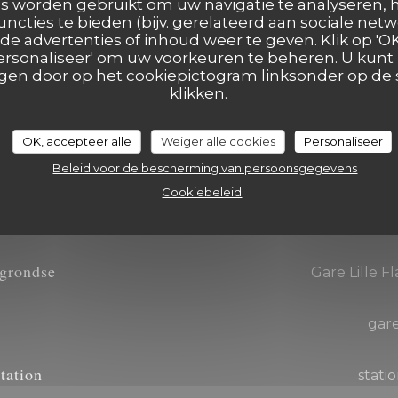
ard, Contant geld,
s worden gebruikt om uw navigatie te analyseren, h
uncties te bieden (bijv. gerelateerd aan sociale netw
e advertenties of inhoud weer te geven. Klik op 'OK,
 'Personaliseer' om uw voorkeuren te beheren. U kunt
en door op het cookiepictogram linksonder op de s
klikken.
OK, accepteer alle
Weiger alle cookies
Personaliseer
Beleid voor de bescherming van persoonsgegevens
Toegang
Cookiebeleid
grondse
Gare Lille F
gar
tation
statio