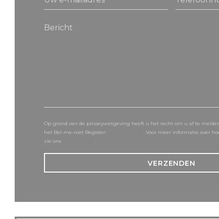
Op grond van de privacywetgeving heeft u het recht om u af te melden
het Bel-me-niet Register:
bel-me-niet.nl
. Voor meer informatie over h
zie ons
privacybeleid
.