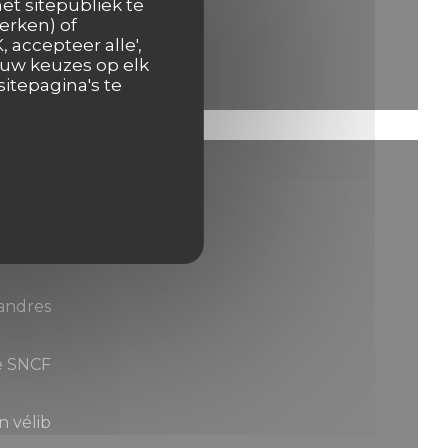
et sitepubliek te
erken) of
 accepteer alle',
 uw keuzes op elk
itepagina's te
landres
e SNCF
n vélib