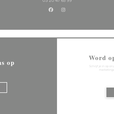
03 20 47 65 99
Facebook ((opent in een ni
Instagram ((opent in 
Word o
ns op
Schrijf je in op 
marketinga