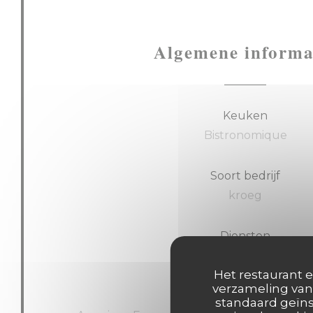
Algemene informa
Keuken
Bistronomique
Soort bedrijf
kroeg
Diensten
Wifi, Terras
Het restaurant e
verzameling van 
Betaalmethoden
standaard geïns