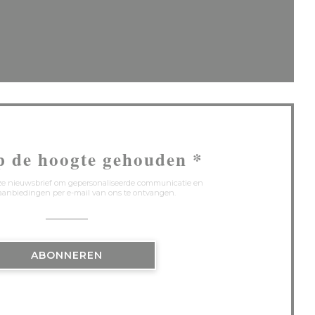
euw venster))
een nieuw venster))
p de hoogte gehouden
*
onze nieuwsbrief om gepersonaliseerde communicatie en
anbiedingen per e-mail van ons te ontvangen.
ABONNEREN