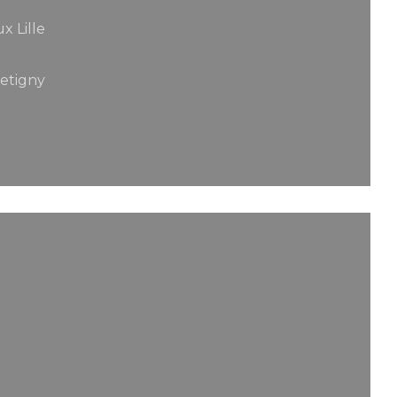
x Lille
Betigny
 nieuw venster))