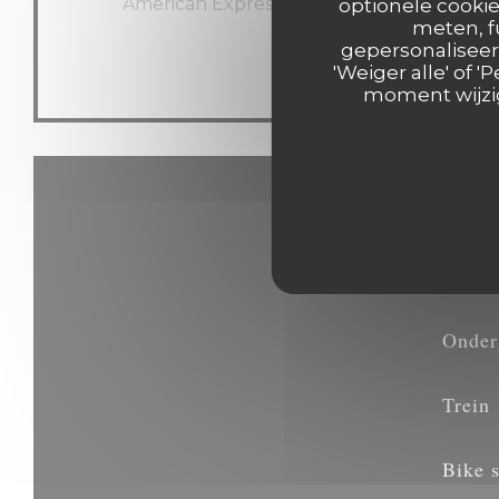
American Express, Visa, Eurocard / Masterc
optionele cookie
meten, f
Debetkaart
gepersonaliseerd
'Weiger alle' of
moment wijzig
Onder
Trein
Bike s