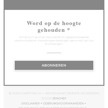
Word op de hoogte
gehouden
*
Schrijf je in op onze nieuwsbrief om gepersonaliseerde
communicatie en marketingaanbiedingen per e-mail van ons
te ontvangen.
ABONNEREN
© 2026 COMPTOIR 44 — RESTAURANT WEBSITE GECREËERD
((OPENT IN EEN NIEUW VENS
DOOR
ZENCHEF
DISCLAIMER
GEBRUIKSVOORWAARDEN
((OPENT IN EEN NIEUW VENSTER))
((OPENT IN EEN NIEUW VENST