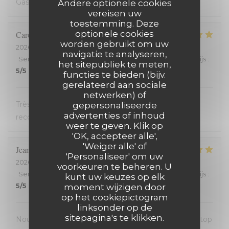
Gastvrij, gezellig, heerlijk
Andere optionele cookies
vereisen uw
toestemming. Deze
optionele cookies
Carole
H
worden gebruikt om uw
2026-07-18
- 21:00 - Gasten 2
navigatie te analyseren,
Service
:
5
/5
Atmosfeer
:
5
/5
Keuken
:
5
/5
Kwaliteit / Prijs
:
het sitepubliek te meten,
5
/5
functies te bieden (bijv.
gerelateerd aan sociale
netwerken) of
Très bon accueil et cuisine excellente. On
gepersonaliseerde
advertenties of inhoud
recommande !
weer te geven. Klik op
'OK, accepteer alle',
'Weiger alle' of
Jean-David
F
'Personaliseer' om uw
2026-07-13
- 20:30 - Gasten 2
voorkeuren te beheren. U
Service
:
5
/5
Atmosfeer
:
5
/5
Keuken
:
5
/5
Kwaliteit / Prijs
:
kunt uw keuzes op elk
5
/5
moment wijzigen door
op het cookiepictogram
linksonder op de
sitepagina's te klikken.
Nous avons passé une excellente soirée, service au top