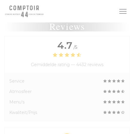
Cookies beheer paneel
Reviews
4.7
/5
Gemiddelde rating —
4432 reviews
Service
Atmosfeer
Menu's
Kwaliteit/Prijs