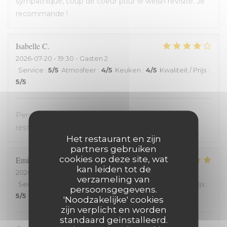
sympathique, coup de coeur pour le welsh revisité. Je
recommande !
Isabelle
C
2026-07-20
- 19:30 - Gasten 2
Service
:
5
/5
Atmosfeer
:
4
/5
Keuken
:
4
/5
Kwaliteit / Prijs
:
5
/5
Personnel très accueillant, très bons plats, carte
restreinte
Het restaurant en zijn
partners gebruiken
cookies op deze site, wat
Emilienne
V
kan leiden tot de
2026-07-19
- 19:30 - Gasten 2
verzameling van
Service
:
5
/5
Atmosfeer
:
5
/5
Keuken
:
5
/5
Kwaliteit / Prijs
:
persoonsgegevens.
5
/5
'Noodzakelijke' cookies
zijn verplicht en worden
standaard geïnstalleerd.