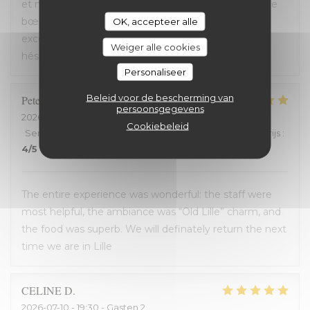
et nourriture de très bonne qualité. J’ai pris la cote de
bœuf et je me suis régalé. Les frites étaient aussi
OK, accepteer alle
excellentes. Nous recommandons sans aucune
Weiger alle cookies
hésitation.
Personaliseer
Beleid voor de bescherming van
Peter
D
persoonsgegevens
2026-07-12
- 14:00 - Gasten 2
Cookiebeleid
Service
:
4
/5
Atmosfeer
:
5
/5
Keuken
:
5
/5
Kwaliteit / Prijs
:
4
/5
The entire experience was wonderful: the staff were
most helpful, the ambiance was “Old Lille” charm, and
the food was superb. We will definately return the next
time we are in Lille
CELINE
D
2026-07-10
- 19:30 - Gasten 2