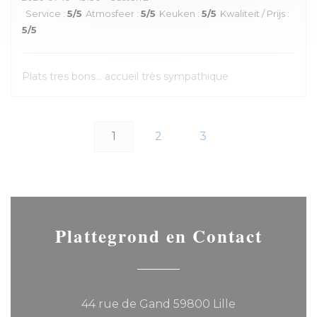
Service
:
5
/5
Atmosfeer
:
5
/5
Keuken
:
5
/5
Kwaliteit / Prijs
:
5
/5
Plats tres bons... accueil très sympathique
1
2
3
Plattegrond en Contact
((opent in een
44 rue de Gand 59800 Lille