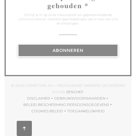
gehouden
*
Schrijf je in op onze nieuwsbrief om gepersonaliseerde
communicatie en marketingaanbiedingen per e-mail van ons
te ontvangen.
ABONNEREN
© 2026 COMPTOIR 44 — RESTAURANT WEBSITE GECREËERD
((OPENT IN EEN NIEUW VENS
DOOR
ZENCHEF
DISCLAIMER
GEBRUIKSVOORWAARDEN
((OPENT IN EEN NIEUW VENSTER))
((OPENT IN EEN NIEUW VENST
BELEID BESCHERMING PERSOONSGEGEVENS
((OPENT IN EEN NIEUW VENSTER))
COOKIES BELEID
TOEGANKELIJKHEID
((OPENT IN EEN NIEUW VENSTER))
((OPENT IN EEN NIEUW VEN