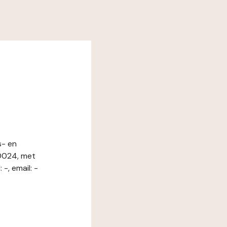
s- en
0024, met
, email: -