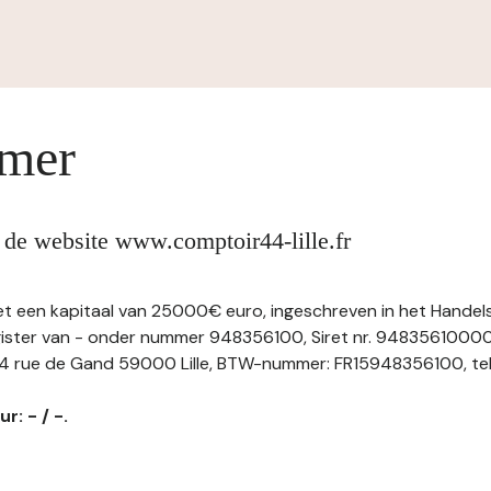
imer
 de website www.comptoir44-lille.fr
t een kapitaal van 25000€ euro, ingeschreven in het Handel
ster van - onder nummer 948356100, Siret nr. 9483561000
 rue de Gand 59000 Lille, BTW-nummer: FR15948356100, tel: -
r: - / -.