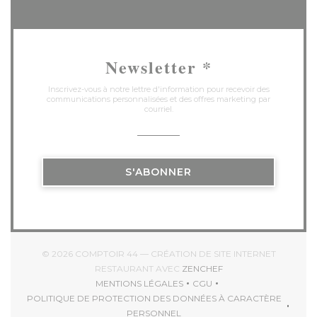
Newsletter
*
Inscrivez-vous à notre lettre d'information pour recevoir des
communications personnalisées et des offres marketing par
courriel.
S'ABONNER
© 2026 COMPTOIR 44 — CRÉATION DE SITE INTERNET
((OUVRE UNE NOUVEL
RESTAURANT AVEC
ZENCHEF
MENTIONS LÉGALES
CGU
((OUVRE UNE NOUVELLE FENÊTRE))
((OUVRE UNE NOUVELLE 
POLITIQUE DE PROTECTION DES DONNÉES À CARACTÈRE
((OUVRE UNE NOUVELLE FENÊTRE))
PERSONNEL