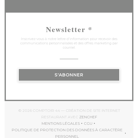
Newsletter
*
Inscrivez-vous à notre lettre d'information pour recevoir des
communications personnalisées et des offres marketing par
courriel.
S'ABONNER
© 2026 COMPTOIR 44 — CRÉATION DE SITE INTERNET
((OUVRE UNE NOUVEL
RESTAURANT AVEC
ZENCHEF
MENTIONS LÉGALES
CGU
((OUVRE UNE NOUVELLE FENÊTRE))
((OUVRE UNE NOUVELLE 
POLITIQUE DE PROTECTION DES DONNÉES À CARACTÈRE
((OUVRE UNE NOUVELLE FENÊTRE))
PERSONNEL