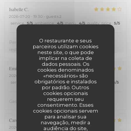
Isabelle
C
2026-07-20
- 19:30 - guests 2
service
:
5
/5
ambience
:
4
/5
menu
:
4
/5
quality_price
:
5
/5
O restaurante e seus
Personnel très accueillant, très bons plats, carte
parceiros utilizam cookies
restreinte
neste site, o que pode
implicar na coleta de
dados pessoais. Os
Emilienne
V
cookies denominados
«necessários» são
2026-07-19
- 19:30 - guests 2
obrigatórios e instalados
service
:
5
/5
ambience
:
5
/5
menu
:
5
/5
quality_price
:
5
/5
por padrão. Outros
cookies opcionais
requerem seu
Gastvrij, gezellig, heerlijk
consentimento. Esses
cookies opcionais servem
para analisar sua
Carole
H
navegação, medir a
2026-07-18
- 21:00 - guests 2
audiência do site,