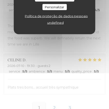
2026-07-12
- 14:00 - guests 2
Personalizar
service
:
4
/5
ambience
:
5
/5
menu
:
5
/5
quality_price
:
4
/5
Política de proteção de dados pessoais
undefined
The entire experience was wonderful: the staff were
most helpful, the ambiance was “Old Lille” charm, and
the food was superb. We will definately return the next
time we are in Lille
CELINE
D
2026-07-10
- 19:30 - guests 2
service
:
5
/5
ambience
:
5
/5
menu
:
5
/5
quality_price
:
5
/5
Plats tres bons... accueil très sympathique
1
2
3