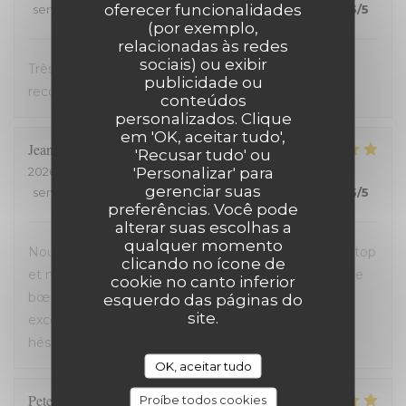
oferecer funcionalidades
service
:
5
/5
ambience
:
5
/5
menu
:
5
/5
quality_price
:
5
/5
(por exemplo,
relacionadas às redes
sociais) ou exibir
Très bon accueil et cuisine excellente. On
publicidade ou
recommande !
conteúdos
personalizados. Clique
em 'OK, aceitar tudo',
Jean-David
F
'Recusar tudo' ou
'Personalizar' para
2026-07-13
- 20:30 - guests 2
gerenciar suas
service
:
5
/5
ambience
:
5
/5
menu
:
5
/5
quality_price
:
5
/5
preferências. Você pode
alterar suas escolhas a
qualquer momento
Nous avons passé une excellente soirée, service au top
clicando no ícone de
et nourriture de très bonne qualité. J’ai pris la cote de
cookie no canto inferior
bœuf et je me suis régalé. Les frites étaient aussi
esquerdo das páginas do
site.
excellentes. Nous recommandons sans aucune
hésitation.
OK, aceitar tudo
Peter
D
Proíbe todos cookies