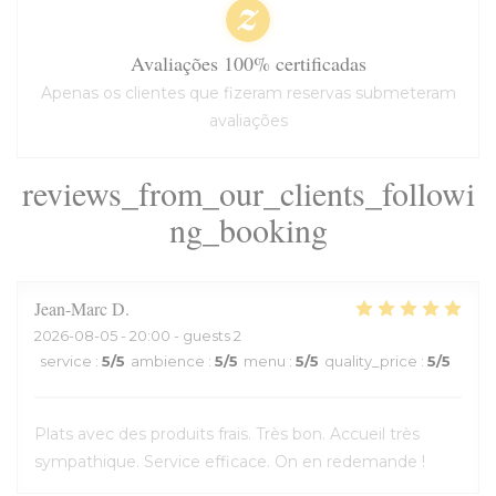
Avaliações 100% certificadas
Apenas os clientes que fizeram reservas submeteram
avaliações
reviews_from_our_clients_followi
ng_booking
Jean-Marc
D
2026-08-05
- 20:00 - guests 2
service
:
5
/5
ambience
:
5
/5
menu
:
5
/5
quality_price
:
5
/5
Plats avec des produits frais. Très bon. Accueil très
sympathique. Service efficace. On en redemande !