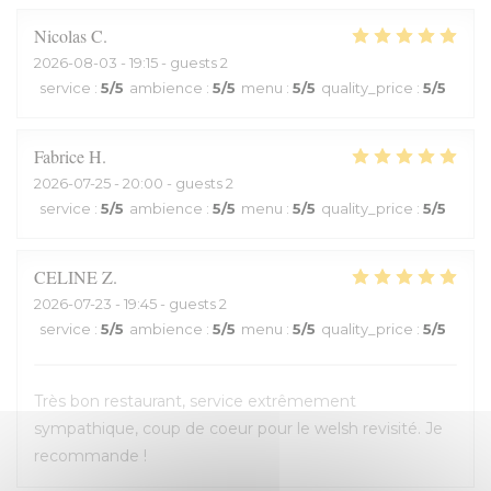
Nicolas
C
2026-08-03
- 19:15 - guests 2
service
:
5
/5
ambience
:
5
/5
menu
:
5
/5
quality_price
:
5
/5
Fabrice
H
2026-07-25
- 20:00 - guests 2
service
:
5
/5
ambience
:
5
/5
menu
:
5
/5
quality_price
:
5
/5
CELINE
Z
2026-07-23
- 19:45 - guests 2
service
:
5
/5
ambience
:
5
/5
menu
:
5
/5
quality_price
:
5
/5
Très bon restaurant, service extrêmement
sympathique, coup de coeur pour le welsh revisité. Je
recommande !