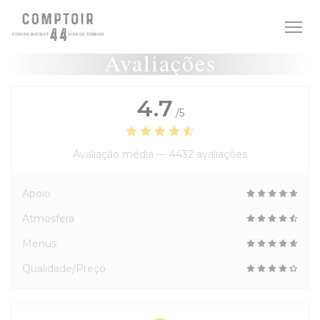
Painel de Gerenciamento de Cookies
Avaliações
4.7
/5
Avaliação média —
4432 avaliações
Apoio
Atmosfera
Menus
Qualidade/Preço