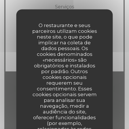
Serviços
Esplanada
O restaurante e seus
parceiros utilizam cookies
Métodos de pagamento
neste site, o que pode
American Express, Visa,
implicar na coleta de
Eurocard/Mastercard, Dinheiro, Cartão
dados pessoais. Os
cookies denominados
Azul
«necessários» são
obrigatórios e instalados
por padrão. Outros
cookies opcionais
requerem seu
Horário de abertura
consentimento. Esses
cookies opcionais servem
para analisar sua
navegação, medir a
audiência do site,
oferecer funcionalidades
Seg
-
Qui
(por exemplo,
12:00 - 14:00
19:00 - 21:30
•
relacionadas às redes