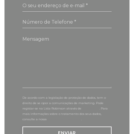
De acordo com a legislação de proteção de dados, tem o
direito de se opor a comunicações de marketing. Pode
registar-se na Lista Robinson através de
robinson.pt
. Para
mais informações sobre o tratamento dos seus dados,
consulte a nossa
política de privacidade
.