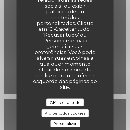
sociais) ou exibir
publicidade ou
Sexta-feira
conteúdos
personalizados. Clique
12:00 - 14:00
19:00 - 22:00
•
em 'OK, aceitar tudo',
'Recusar tudo' ou
'Personalizar' para
Sábado
gerenciar suas
12:00 - 14:30
19:00 - 22:00
•
preferências. Você pode
alterar suas escolhas a
qualquer momento
Domingo
clicando no ícone de
12:00 - 14:30
19:00 - 21:30
•
cookie no canto inferior
esquerdo das páginas do
site.
OK, aceitar tudo
Acesso
Proíbe todos cookies
Personalizar