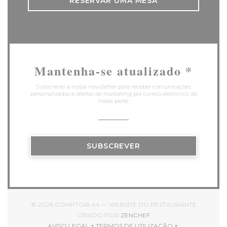
RESERVAR UMA MESA
Mantenha-se atualizado
*
Subscrever a nossa newsletter para receber comunicações
personalizadas e ofertas de marketing por correio eletrónico da
nossa parte.
SUBSCREVER
© 2026 COMPTOIR 44 — WEBSITE DO RESTAURANTE
((ABRE NUMA NOVA JAN
CRIADO POR
ZENCHEF
AVISO LEGAL
TERMOS DE UTILIZAÇÃO