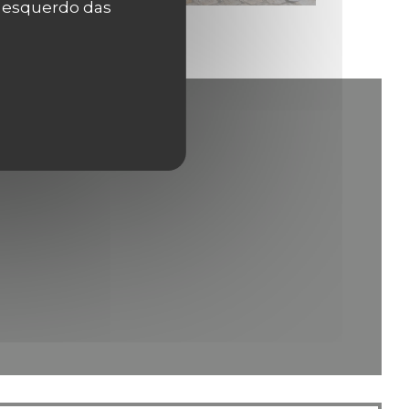
r esquerdo das
va janela))
janela))
 nova janela))