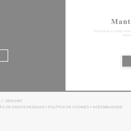
Mant
Subscrever a nossa news
marke
((ABRE NUMA NOVA JANELA))
POR
ZENCHEF
ÃO DE DADOS PESSOAIS
POLÍTICA DE COOKIES
ACESSIBILIDADE
((ABRE NUMA NOVA JANELA))
((ABRE NUMA NOVA JANELA))
((ABRE NUMA