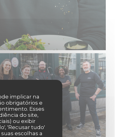
pode implicar na
o obrigatórios e
entimento. Esses
iência do site,
ais) ou exibir
', 'Recusar tudo'
r suas escolhas a