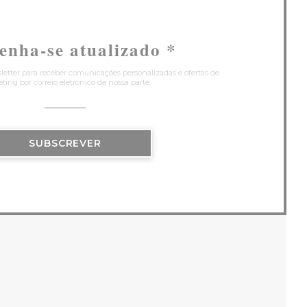
enha-se atualizado
*
letter para receber comunicações personalizadas e ofertas de
ting por correio eletrónico da nossa parte.
SUBSCREVER
 NOVA JANELA))