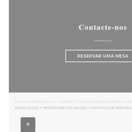
Contacte-nos
RESERVAR UMA MESA
© 2026 COMPTOIR 44 — WEBSITE DO RESTAURANTE CRIADO 
AVISO LEGAL
TERMOS DE UTILIZAÇÃO
POLÍTICA DE PROTEÇ
((ABRE NUMA NOVA JANELA))
((ABRE NUMA NOVA JANELA))