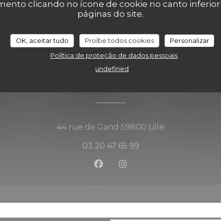
nto clicando no ícone de cookie no canto inferio
páginas do site.
OK, aceitar tudo
Proíbe todos cookies
Personalizar
Política de proteção de dados pessoais
undefined
Mapa e Contacto
((abre numa no
44 rue de Gand 59800 Lille
03 20 47 65 99
Facebook ((abre numa nova 
Instagram ((abre numa