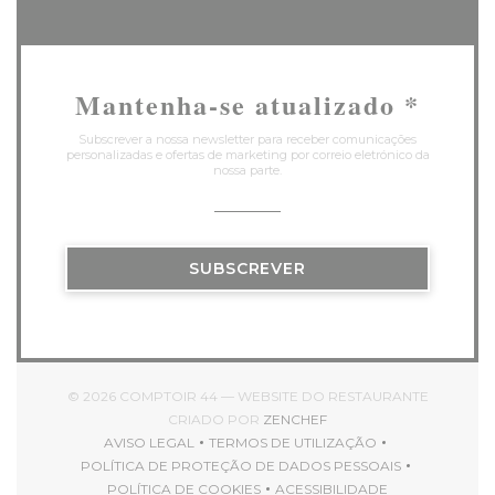
Mantenha-se atualizado
*
Subscrever a nossa newsletter para receber comunicações
personalizadas e ofertas de marketing por correio eletrónico da
nossa parte.
SUBSCREVER
© 2026 COMPTOIR 44 — WEBSITE DO RESTAURANTE
((ABRE NUMA NOVA JAN
CRIADO POR
ZENCHEF
AVISO LEGAL
TERMOS DE UTILIZAÇÃO
((ABRE NUMA NOVA JANELA))
((ABRE NUMA NOVA JANELA)
POLÍTICA DE PROTEÇÃO DE DADOS PESSOAIS
((ABRE NUMA NOVA JANELA))
POLÍTICA DE COOKIES
ACESSIBILIDADE