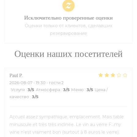
Исключительно проверенные оценки
Оценки только от клиентов, сделавших
резервирование
Оценки наших посетителей
Paul
P
2026-08-07
- 19:30 - гости 2
Услуги
:
3
/5
Атмосфера
:
3
/5
Меню
:
3
/5
Цена /
качество
:
3
/5
Accueil assez sympathique, emplacement. Mais table
minuscule et très très inclinée. Le vin au verre F...my
wine n'est vraiment bon (surtout à 8 euros le verre).