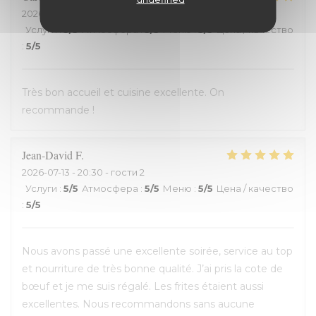
2026-07-18
- 21:00 - гости 2
Услуги
:
5
/5
Атмосфера
:
5
/5
Меню
:
5
/5
Цена / качество
:
5
/5
Très bon accueil et cuisine excellente. On
recommande !
Jean-David
F
2026-07-13
- 20:30 - гости 2
Услуги
:
5
/5
Атмосфера
:
5
/5
Меню
:
5
/5
Цена / качество
:
5
/5
Nous avons passé une excellente soirée, service au top
et nourriture de très bonne qualité. J’ai pris la cote de
bœuf et je me suis régalé. Les frites étaient aussi
excellentes. Nous recommandons sans aucune