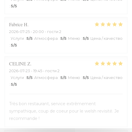
:
5
/5
Fabrice
H
2026-07-25
- 20:00 - гости 2
Услуги
:
5
/5
Атмосфера
:
5
/5
Меню
:
5
/5
Цена / качество
:
5
/5
CELINE
Z
2026-07-23
- 19:45 - гости 2
Услуги
:
5
/5
Атмосфера
:
5
/5
Меню
:
5
/5
Цена / качество
:
5
/5
Très bon restaurant, service extrêmement
sympathique, coup de coeur pour le welsh revisité. Je
recommande !