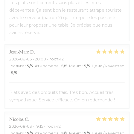
Les plats sont corrects sans plus et les frites
décevantes. Ça sent bon le restaurant attrape touriste
avec le serveur (patron ?) qui interpelle les passants
pour leur proposer une table. Je précise que nous
avions réservé.
Jean-Marc
D
2026-08-05
- 20:00 - гости 2
Услуги
:
5
/5
Атмосфера
:
5
/5
Меню
:
5
/5
Цена / качество
:
5
/5
Plats avec des produits frais. Très bon. Accueil très
sympathique. Service efficace. On en redemande !
Nicolas
C
2026-08-03
- 19:15 - гости 2
Услуги
:
5
/5
Атмосфера
:
5
/5
Меню
:
5
/5
Цена / качество