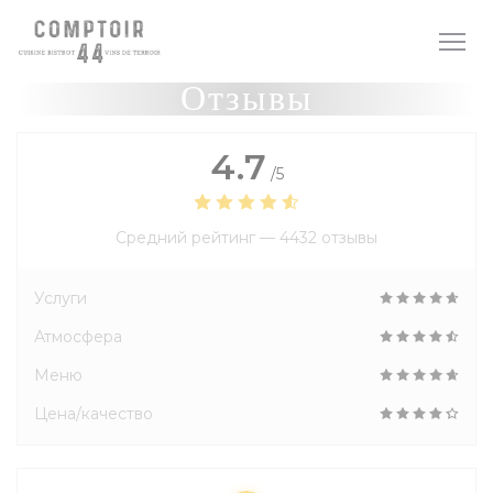
Панель управления cookies
Отзывы
4.7
/5
Средний рейтинг —
4432 отзывы
Услуги
Атмосфера
Меню
Цена/качество