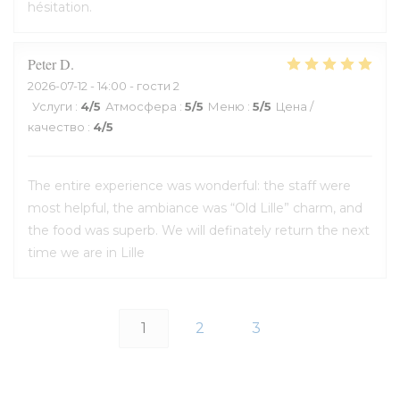
hésitation.
Peter
D
2026-07-12
- 14:00 - гости 2
Услуги
:
4
/5
Атмосфера
:
5
/5
Меню
:
5
/5
Цена /
качество
:
4
/5
The entire experience was wonderful: the staff were
most helpful, the ambiance was “Old Lille” charm, and
the food was superb. We will definately return the next
time we are in Lille
1
2
3