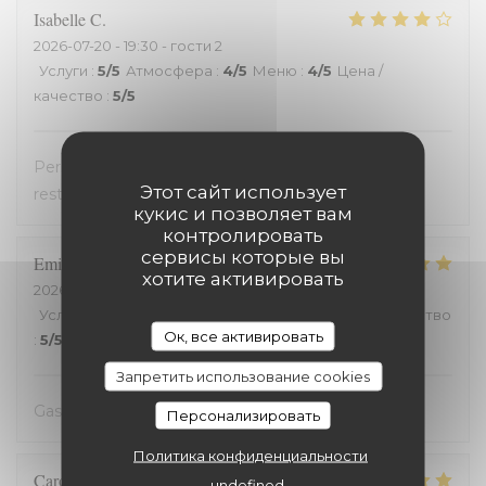
Isabelle
C
2026-07-20
- 19:30 - гости 2
Услуги
:
5
/5
Атмосфера
:
4
/5
Меню
:
4
/5
Цена /
качество
:
5
/5
Personnel très accueillant, très bons plats, carte
Этот сайт использует
restreinte
кукис и позволяет вам
контролировать
сервисы которые вы
Emilienne
V
хотите активировать
2026-07-19
- 19:30 - гости 2
Услуги
:
5
/5
Атмосфера
:
5
/5
Меню
:
5
/5
Цена / качество
Ок, все активировать
:
5
/5
Запретить использование cookies
Gastvrij, gezellig, heerlijk
Персонализировать
Политика конфиденциальности
Carole
H
undefined