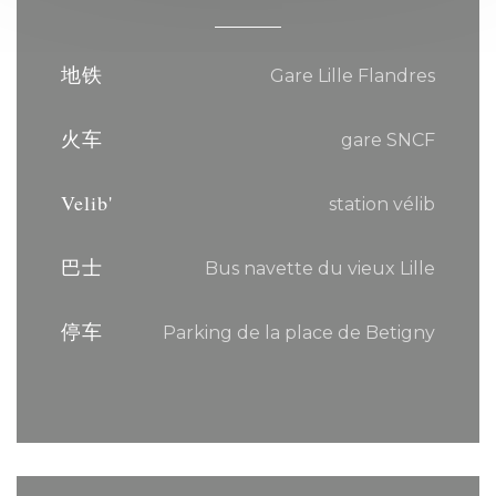
地铁
Gare Lille Flandres
火车
gare SNCF
Velib'
station vélib
巴士
Bus navette du vieux Lille
停车
Parking de la place de Betigny