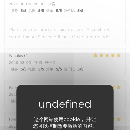
2026-08-05
- 20:00 - 来宾 2
服务
:
5
/5
氛围
:
5
/5
菜单
:
5
/5
质价比
:
5
/5
Plats avec des produits frais. Très bon. Accueil très
sympathique. Service efficace. On en redemande !
Nicolas
C
2026-08-03
- 19:15 - 来宾 2
服务
:
5
/5
氛围
:
5
/5
菜单
:
5
/5
质价比
:
5
/5
Fabrice
H
2026-07-25
- 20:00 - 来宾 2
服务
:
5
/5
氛围
:
5
/5
菜单
:
5
/5
质价比
:
5
/5
CELINE
Z
这个网站使用cookie， 并让
您可以控制想要激活的内容。
2026-07-23
- 19:45 - 来宾 2