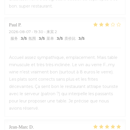
bon. super restaurant.
Paul
P
2026-08-07
- 19:30 - 来宾 2
服务
:
3
/5
氛围
:
3
/5
菜单
:
3
/5
质价比
:
3
/5
Accueil assez sympathique, emplacement. Mais table
minuscule et très très inclinée. Le vin au verre F...my
wine n'est vraiment bon (surtout à 8 euros le verre).
Les plats sont corrects sans plus et les frites
décevantes. Ça sent bon le restaurant attrape touriste
avec le serveur (patron ?) qui interpelle les passants
pour leur proposer une table. Je précise que nous
avions réservé.
Jean-Marc
D