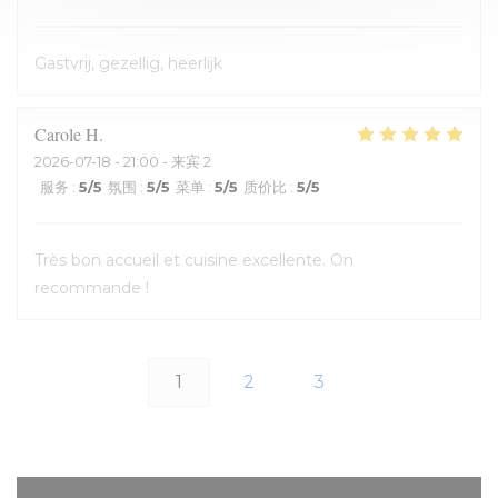
Gastvrij, gezellig, heerlijk
Carole
H
2026-07-18
- 21:00 - 来宾 2
服务
:
5
/5
氛围
:
5
/5
菜单
:
5
/5
质价比
:
5
/5
Très bon accueil et cuisine excellente. On
recommande !
1
2
3