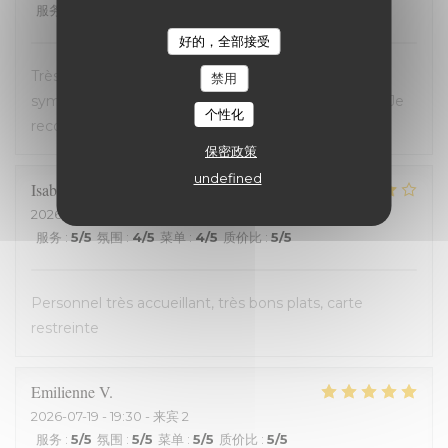
服务
:
5
/5
氛围
:
5
/5
菜单
:
5
/5
质价比
:
5
/5
好的，全部接受
Très bon restaurant, service extrêmement
禁用
sympathique, coup de coeur pour le welsh revisité. Je
个性化
recommande !
保密政策
undefined
Isabelle
C
2026-07-20
- 19:30 - 来宾 2
服务
:
5
/5
氛围
:
4
/5
菜单
:
4
/5
质价比
:
5
/5
Personnel très accueillant, très bons plats, carte
restreinte
Emilienne
V
2026-07-19
- 19:30 - 来宾 2
服务
:
5
/5
氛围
:
5
/5
菜单
:
5
/5
质价比
:
5
/5