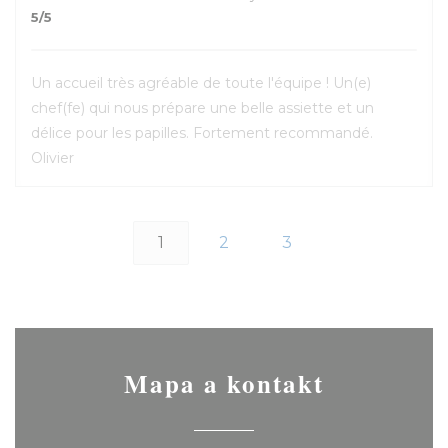
5
/5
Un accueil très agréable de toute l'équipe ! Un(e)
chef(fe) qui nous prépare une belle assiette et un
délice pour les papilles. Fortement recommandé.
Olivier
1
2
3
Mapa a kontakt