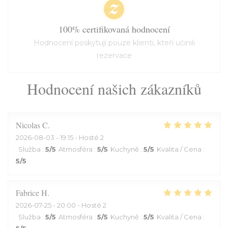
100% certifikovaná hodnocení
Hodnocení poskytují pouze klienti, kteří učinili
rezervace
Hodnocení našich zákazníků
Nicolas
C
2026-08-03
- 19:15 - Hosté 2
Služba
:
5
/5
Atmosféra
:
5
/5
Kuchyně
:
5
/5
Kvalita / Cena
:
5
/5
Fabrice
H
2026-07-25
- 20:00 - Hosté 2
Služba
:
5
/5
Atmosféra
:
5
/5
Kuchyně
:
5
/5
Kvalita / Cena
: