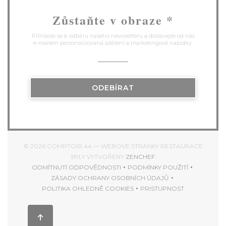
Zůstaňte v obraze
*
Přihlaste se k odběru našeho newsletteru a dostávejte od nás
e-mailem personalizovaná sdělení a marketingové nabídky.
ODEBÍRAT
© 2026 COMPTOIR 44 — WEBOVÉ STRÁNKY RESTAURACE
((OTEVŘE SE V NOVÉM
BYLY VYTVOŘENY
ZENCHEF
ODMÍTNUTÍ ODPOVĚDNOSTI
PODMÍNKY POUŽITÍ
((OTEVŘE SE V NOVÉM OKNĚ))
((OTEVŘE SE V NOVÉ
ZÁSADY OCHRANY OSOBNÍCH ÚDAJŮ
((OTEVŘE SE V NOVÉM OKNĚ))
POLITIKA OHLEDNĚ COOKIES
PRISTUPNOST
((OTEVŘE SE V NOVÉM OKNĚ))
((OTEVŘE SE V NOV