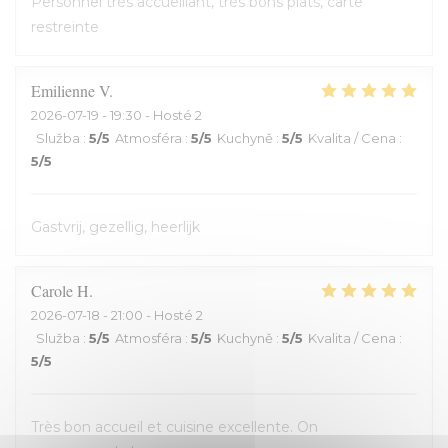
Personnel très accueillant, très bons plats, carte
restreinte
Emilienne
V
2026-07-19
- 19:30 - Hosté 2
Služba
:
5
/5
Atmosféra
:
5
/5
Kuchyně
:
5
/5
Kvalita / Cena
:
5
/5
Gastvrij, gezellig, heerlijk
Carole
H
2026-07-18
- 21:00 - Hosté 2
Služba
:
5
/5
Atmosféra
:
5
/5
Kuchyně
:
5
/5
Kvalita / Cena
:
5
/5
Très bon accueil et cuisine excellente. On