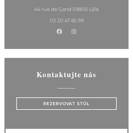
((otevře se v 
44 rue de Gand 59800 Lille
03 20 47 65 99
Facebook ((otevře se v nov
Instagram ((otevře se
Kontaktujte nás
REZERVOVAT STŮL