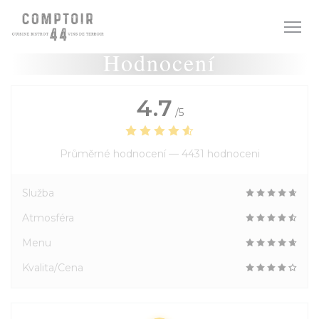
Panel pro správu cookies
Hodnocení
4.7
/5
Průměrné hodnocení —
4431 hodnoceni
Služba
Atmosféra
Menu
Kvalita/Cena