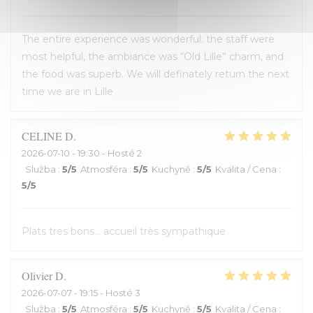
The entire experience was wonderful: the staff were
most helpful, the ambiance was “Old Lille” charm, and
the food was superb. We will definately return the next
time we are in Lille
CELINE
D
2026-07-10
- 19:30 - Hosté 2
Služba
:
5
/5
Atmosféra
:
5
/5
Kuchyně
:
5
/5
Kvalita / Cena
:
5
/5
Plats tres bons... accueil très sympathique
Olivier
D
2026-07-07
- 19:15 - Hosté 3
Služba
:
5
/5
Atmosféra
:
5
/5
Kuchyně
:
5
/5
Kvalita / Cena
: