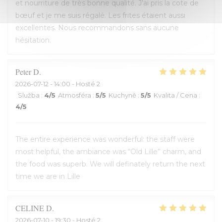
et nourriture de très bonne qualité. J’ai pris la cote de
bœuf et je me suis régalé. Les frites étaient aussi
excellentes. Nous recommandons sans aucune
hésitation.
Peter
D
2026-07-12
- 14:00 - Hosté 2
Služba
:
4
/5
Atmosféra
:
5
/5
Kuchyně
:
5
/5
Kvalita / Cena
:
4
/5
The entire experience was wonderful: the staff were
most helpful, the ambiance was “Old Lille” charm, and
the food was superb. We will definately return the next
time we are in Lille
CELINE
D
2026-07-10
- 19:30 - Hosté 2