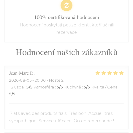
100% certifikovaná hodnocení
Hodnocení poskytují pouze klienti, kteří učinili
rezervace
Hodnocení našich zákazníků
Jean-Marc
D
2026-08-05
- 20:00 - Hosté 2
Služba
:
5
/5
Atmosféra
:
5
/5
Kuchyně
:
5
/5
Kvalita / Cena
:
5
/5
Plats avec des produits frais. Très bon. Accueil très
sympathique. Service efficace. On en redemande !