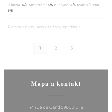
Služba
:
5
/5
Atmosféra
:
5
/5
Kuchyně
:
5
/5
Kvalita / Cena
:
5
/5
Plats tres bons... accueil très sympathique
1
2
3
Mapa a kontakt
((otevře se v 
44 rue de Gand 59800 Lille