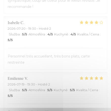
sympathique, coup de coeur pour le welsh revisité. Je
recommande !
Isabelle
C
2026-07-20
- 19:30 - Hosté 2
Služba
:
5
/5
Atmosféra
:
4
/5
Kuchyně
:
4
/5
Kvalita / Cena
:
5
/5
Personnel très accueillant, très bons plats, carte
restreinte
Emilienne
V
2026-07-19
- 19:30 - Hosté 2
Služba
:
5
/5
Atmosféra
:
5
/5
Kuchyně
:
5
/5
Kvalita / Cena
:
5
/5