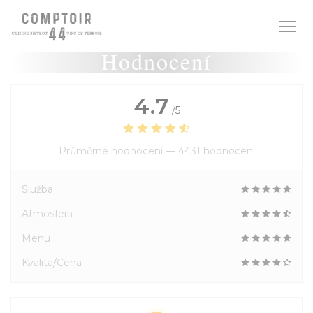
Panel pro správu cookies
Hodnocení
4.7
/5
Průměrné hodnocení —
4431 hodnoceni
Služba
Atmosféra
Menu
Kvalita/Cena