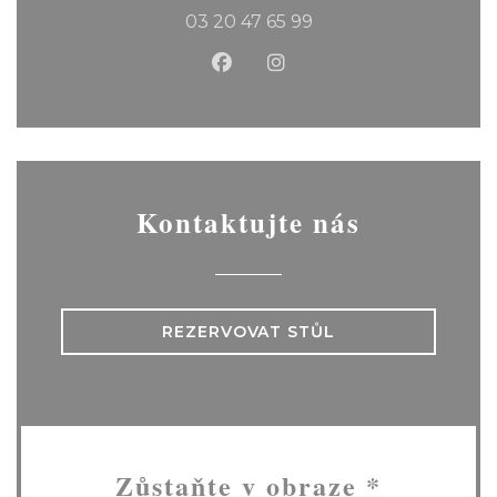
03 20 47 65 99
Facebook ((otevře se v nov
Instagram ((otevře se
Kontaktujte nás
REZERVOVAT STŮL
Zůstaňte v obraze
*