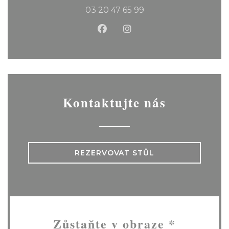
03 20 47 65 99
Facebook ((otevře se v nov
Instagram ((otevře se
Kontaktujte nás
REZERVOVAT STŮL
Zůstaňte v obraze
*