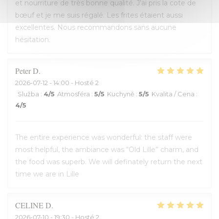
et nourriture de très bonne qualité. J’ai pris la cote de
bœuf et je me suis régalé. Les frites étaient aussi
excellentes. Nous recommandons sans aucune
hésitation.
Peter
D
2026-07-12
- 14:00 - Hosté 2
Služba
:
4
/5
Atmosféra
:
5
/5
Kuchyně
:
5
/5
Kvalita / Cena
:
4
/5
The entire experience was wonderful: the staff were
most helpful, the ambiance was “Old Lille” charm, and
the food was superb. We will definately return the next
time we are in Lille
CELINE
D
2026-07-10
- 19:30 - Hosté 2