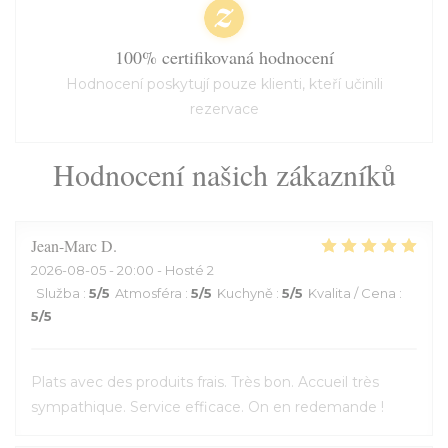
100% certifikovaná hodnocení
Hodnocení poskytují pouze klienti, kteří učinili
rezervace
Hodnocení našich zákazníků
Jean-Marc
D
2026-08-05
- 20:00 - Hosté 2
Služba
:
5
/5
Atmosféra
:
5
/5
Kuchyně
:
5
/5
Kvalita / Cena
:
5
/5
Plats avec des produits frais. Très bon. Accueil très
sympathique. Service efficace. On en redemande !