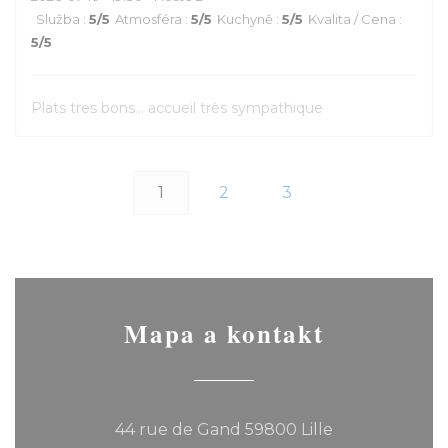
Služba
:
5
/5
Atmosféra
:
5
/5
Kuchyně
:
5
/5
Kvalita / Cena
:
5
/5
Plats tres bons... accueil très sympathique
1
2
3
Mapa a kontakt
((otevře se v 
44 rue de Gand 59800 Lille