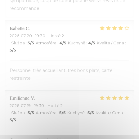
sympathique, coup de coeur pour le welsh revisité. Je
recommande !
Isabelle
C
2026-07-20
- 19:30 - Hosté 2
Služba
:
5
/5
Atmosféra
:
4
/5
Kuchyně
:
4
/5
Kvalita / Cena
:
5
/5
Personnel très accueillant, très bons plats, carte
restreinte
Emilienne
V
2026-07-19
- 19:30 - Hosté 2
Služba
:
5
/5
Atmosféra
:
5
/5
Kuchyně
:
5
/5
Kvalita / Cena
:
5
/5