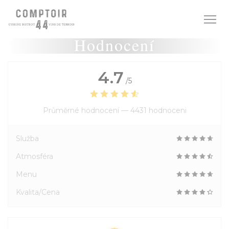
Panel pro správu cookies
Hodnocení
4.7
/5
Průměrné hodnocení —
4431 hodnoceni
Služba
Atmosféra
Menu
Kvalita/Cena