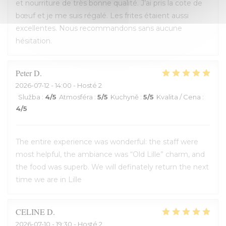
et nourriture de très bonne qualité. J’ai pris la cote de
bœuf et je me suis régalé. Les frites étaient aussi
excellentes. Nous recommandons sans aucune
hésitation.
Peter
D
2026-07-12
- 14:00 - Hosté 2
Služba
:
4
/5
Atmosféra
:
5
/5
Kuchyně
:
5
/5
Kvalita / Cena
:
4
/5
The entire experience was wonderful: the staff were
most helpful, the ambiance was “Old Lille” charm, and
the food was superb. We will definately return the next
time we are in Lille
CELINE
D
2026-07-10
- 19:30 - Hosté 2