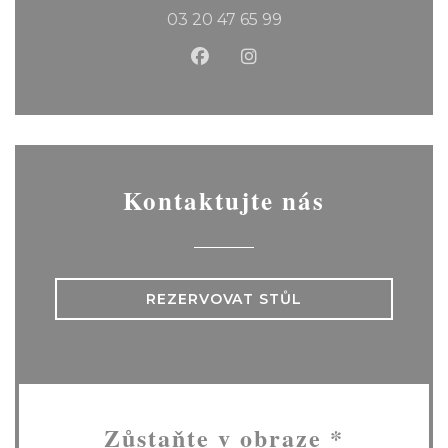
03 20 47 65 99
Facebook ((otevře se v nov
Instagram ((otevře se
Kontaktujte nás
REZERVOVAT STŮL
Zůstaňte v obraze
*