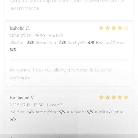
sympathique, coup de coeur pour le welsh revisité. Je
recommande !
Isabelle
C
2026-07-20
- 19:30 - Hosté 2
Služba
:
5
/5
Atmosféra
:
4
/5
Kuchyně
:
4
/5
Kvalita / Cena
:
5
/5
Personnel très accueillant, très bons plats, carte
restreinte
Emilienne
V
2026-07-19
- 19:30 - Hosté 2
Služba
:
5
/5
Atmosféra
:
5
/5
Kuchyně
:
5
/5
Kvalita / Cena
:
5
/5