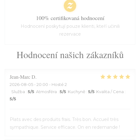
100% certifikovaná hodnocení
Hodnocení poskytují pouze klienti, kteří učinili
rezervace
Hodnocení našich zákazníků
Jean-Marc
D
2026-08-05
- 20:00 - Hosté 2
Služba
:
5
/5
Atmosféra
:
5
/5
Kuchyně
:
5
/5
Kvalita / Cena
:
5
/5
Plats avec des produits frais. Très bon. Accueil très
sympathique. Service efficace. On en redemande !