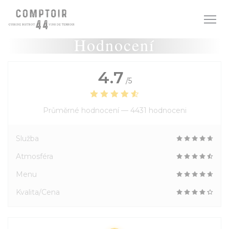
Panel pro správu cookies
Hodnocení
4.7
/5
Průměrné hodnocení —
4431 hodnoceni
Služba
Atmosféra
Menu
Kvalita/Cena