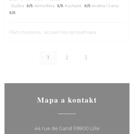
Služba
:
5
/5
Atmosféra
:
5
/5
Kuchyně
:
5
/5
Kvalita / Cena
:
5
/5
Plats tres bons... accueil très sympathique
1
2
3
Mapa a kontakt
((otevře se v 
44 rue de Gand 59800 Lille