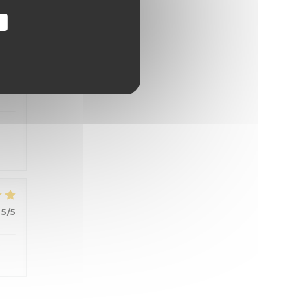
r
4
/5
5
/5