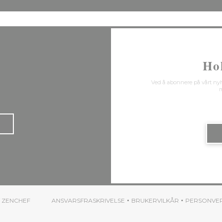
Ho
Ved å abonnere på vårt ny
m
((ÅPNER I ET NYTT VINDU))
V
ZENCHEF
ANSVARSFRASKRIVELSE
BRUKERVILKÅR
PERSONVE
((ÅPNER I ET NYTT VINDU))
((ÅPNER I ET NYTT VI