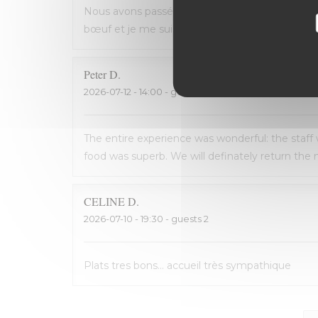
Nous avons passé une excellente soirée, service 
bœuf et je me suis régalé. Les frites étaient 
Peter
D
2026-07-12
- 14:00 - guests 2
The entire experience was wonderful: the staff
food was superb. We will definately return the n
CELINE
D
2026-07-10
- 19:30 - guests 2
Plats tres bons... accueil très sympathique