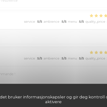
e restreinte
service
:
5
/5
ambience
:
5
/5
menu
:
5
/5
quality_price
:
service
:
5
/5
ambience
:
5
/5
menu
:
5
/5
quality_price
:
ommande !
service
:
5
/5
ambience
:
5
/5
menu
:
5
/5
quality_price
:
det bruker informasjonskapsler og gir deg kontroll o
aktivere