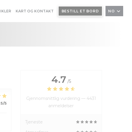
IKLER
KART OG KONTAKT
BESTILL ET BORD
NO
4.7
/5
Gjennomsnittlig vurdering —
4431
5
/5
anmeldelser
Tjeneste