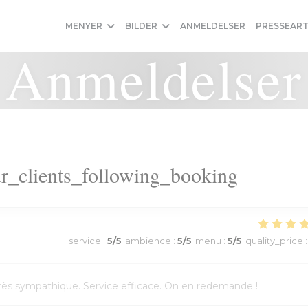
MENYER
BILDER
ANMELDELSER
PRESSEART
Anmeldelser
r_clients_following_booking
service
:
5
/5
ambience
:
5
/5
menu
:
5
/5
quality_price
:
l très sympathique. Service efficace. On en redemande !