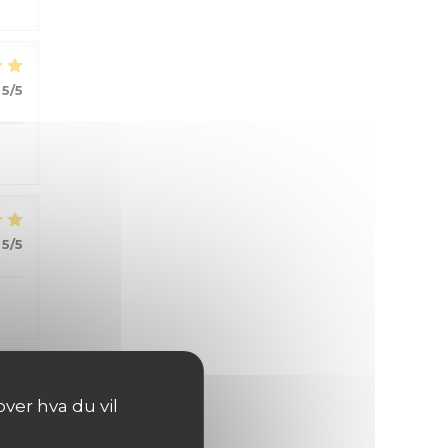
5
/5
5
/5
5
/5
ver hva du vil