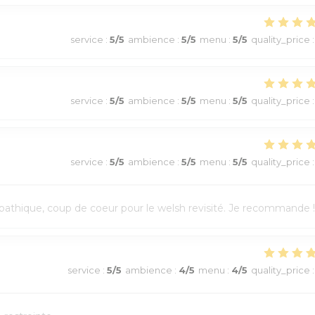
service
:
5
/5
ambience
:
5
/5
menu
:
5
/5
quality_price
:
service
:
5
/5
ambience
:
5
/5
menu
:
5
/5
quality_price
:
service
:
5
/5
ambience
:
5
/5
menu
:
5
/5
quality_price
:
athique, coup de coeur pour le welsh revisité. Je recommande !
service
:
5
/5
ambience
:
4
/5
menu
:
4
/5
quality_price
: