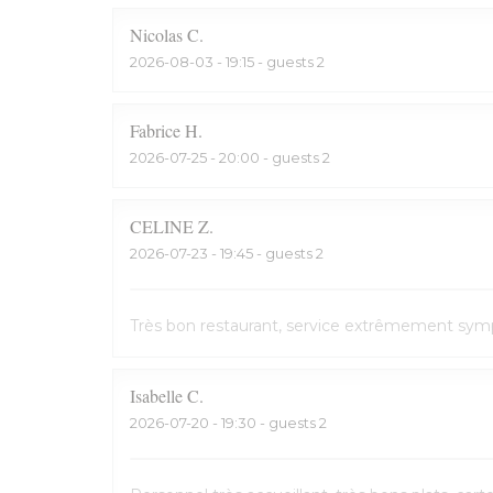
Nicolas
C
2026-08-03
- 19:15 - guests 2
Fabrice
H
2026-07-25
- 20:00 - guests 2
CELINE
Z
2026-07-23
- 19:45 - guests 2
Très bon restaurant, service extrêmement symp
Isabelle
C
2026-07-20
- 19:30 - guests 2