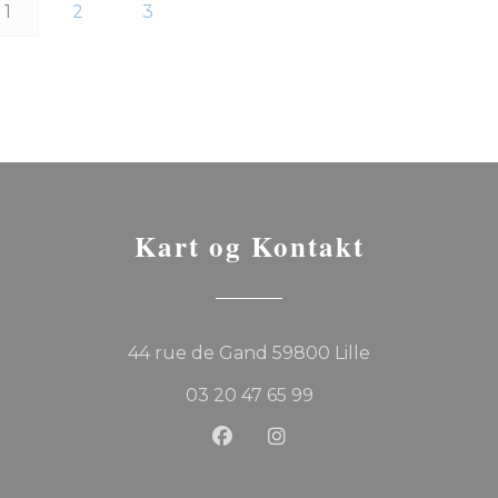
1
2
3
Kart og Kontakt
((åpner i et ny
44 rue de Gand 59800 Lille
03 20 47 65 99
Facebook ((åpner i et nytt v
Instagram ((åpner i et 