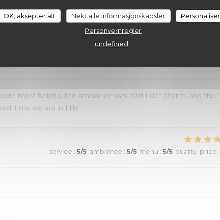
au top et nourriture de très bonne qualité. J’ai pris la cote de
OK, aksepter alt
Nekt alle informasjonskapsler
Personalise
aussi excellentes. Nous recommandons sans aucune hésitation.
Personvernregler
undefined
service
:
4
/5
ambience
:
5
/5
menu
:
5
/5
quality_price
:
 were most helpful, the ambiance was “Old Lille” charm, and the
ext time we are in Lille
service
:
5
/5
ambience
:
5
/5
menu
:
5
/5
quality_price
: