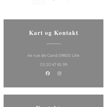
Kart og Kontakt
((åpner i et ny
44 rue de Gand 59800 Lille
03 20 47 65 99
Facebook ((åpner i et nytt v
Instagram ((åpner i et 