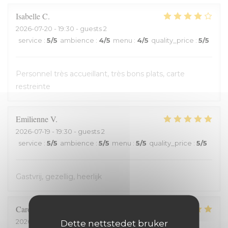
Isabelle
C
2026-07-20
- 19:30 - guests 2
service
:
5
/5
ambience
:
4
/5
menu
:
4
/5
quality_price
:
5
/5
Personnel très accueillant, très bons plats, carte
restreinte
Emilienne
V
2026-07-19
- 19:30 - guests 2
service
:
5
/5
ambience
:
5
/5
menu
:
5
/5
quality_price
:
5
/5
Gastvrij, gezellig, heerlijk
Carole
H
2026-07-18
- 21:00 - guests 2
Dette nettstedet bruker