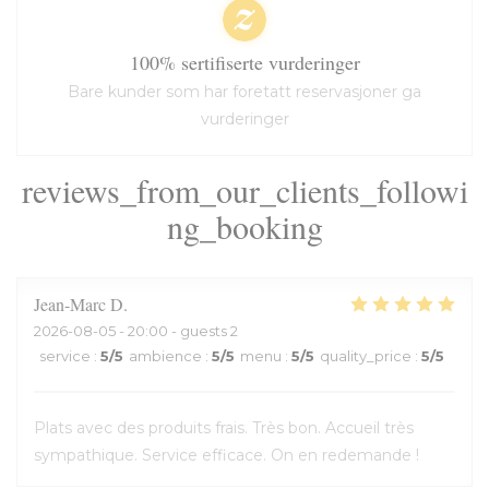
100% sertifiserte vurderinger
Bare kunder som har foretatt reservasjoner ga
vurderinger
reviews_from_our_clients_followi
ng_booking
Jean-Marc
D
2026-08-05
- 20:00 - guests 2
service
:
5
/5
ambience
:
5
/5
menu
:
5
/5
quality_price
:
5
/5
Plats avec des produits frais. Très bon. Accueil très
sympathique. Service efficace. On en redemande !