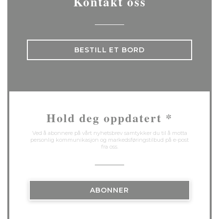
Kontakt oss
BESTILL ET BORD
Hold deg oppdatert
*
Ved å abonnere på vårt nyhetsbrev samtykker du til å motta
personlig kommunikasjon og markedsføringstilbud på e-post
fra oss.
ABONNER