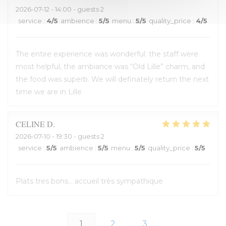
2026-07-12
- 14:00 - guests 2
service
:
4
/5
ambience
:
5
/5
menu
:
5
/5
quality_price
:
4
/5
The entire experience was wonderful: the staff were
most helpful, the ambiance was “Old Lille” charm, and
the food was superb. We will definately return the next
time we are in Lille
CELINE
D
2026-07-10
- 19:30 - guests 2
service
:
5
/5
ambience
:
5
/5
menu
:
5
/5
quality_price
:
5
/5
Plats tres bons... accueil très sympathique
1
2
3