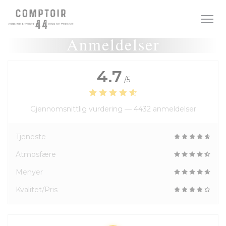
Panel for informasjonskapsler
Anmeldelser
4.7
/5
Gjennomsnittlig vurdering —
4432 anmeldelser
Tjeneste
Atmosfære
Menyer
Kvalitet/Pris