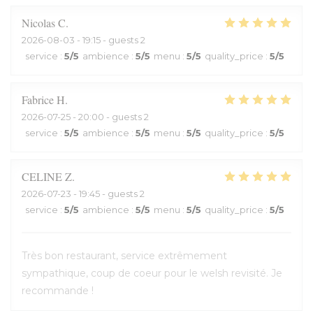
Nicolas
C
2026-08-03
- 19:15 - guests 2
service
:
5
/5
ambience
:
5
/5
menu
:
5
/5
quality_price
:
5
/5
Fabrice
H
2026-07-25
- 20:00 - guests 2
service
:
5
/5
ambience
:
5
/5
menu
:
5
/5
quality_price
:
5
/5
CELINE
Z
2026-07-23
- 19:45 - guests 2
service
:
5
/5
ambience
:
5
/5
menu
:
5
/5
quality_price
:
5
/5
Très bon restaurant, service extrêmement
sympathique, coup de coeur pour le welsh revisité. Je
recommande !