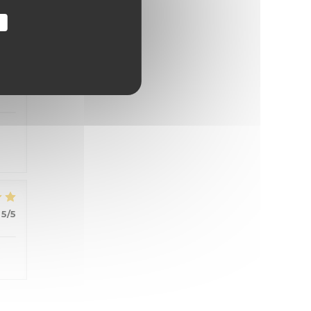
r
4
/5
5
/5