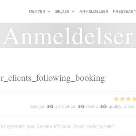
MENYER
BILDER
ANMELDELSER
PRESSEART
Anmeldelser
r_clients_following_booking
service
:
5
/5
ambience
:
5
/5
menu
:
5
/5
quality_price
:
l très sympathique. Service efficace. On en redemande !