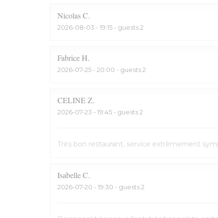
Nicolas
C
2026-08-03
- 19:15 - guests 2
Fabrice
H
2026-07-25
- 20:00 - guests 2
CELINE
Z
2026-07-23
- 19:45 - guests 2
Très bon restaurant, service extrêmement symp
Isabelle
C
2026-07-20
- 19:30 - guests 2