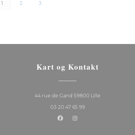
1
2
3
Kart og Kontakt
((åpner i et ny
44 rue de Gand 59800 Lille
03 20 47 65 99
Facebook ((åpner i et nytt v
Instagram ((åpner i et 