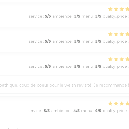
service
:
5
/5
ambience
:
5
/5
menu
:
5
/5
quality_price
:
service
:
5
/5
ambience
:
5
/5
menu
:
5
/5
quality_price
:
service
:
5
/5
ambience
:
5
/5
menu
:
5
/5
quality_price
:
athique, coup de coeur pour le welsh revisité. Je recommande !
service
:
5
/5
ambience
:
4
/5
menu
:
4
/5
quality_price
: