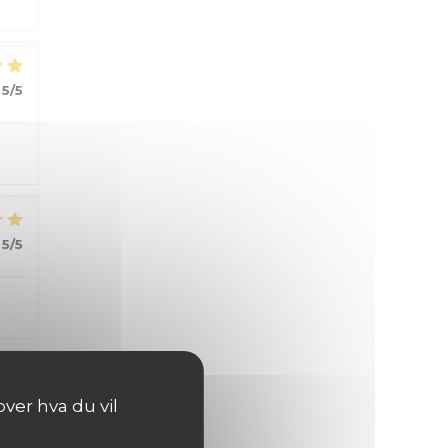
5
/5
5
/5
5
/5
ver hva du vil