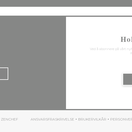
Ho
Ved å abonnere på vårt ny
m
((ÅPNER I ET NYTT VINDU))
V
ZENCHEF
ANSVARSFRASKRIVELSE
BRUKERVILKÅR
PERSONVE
((ÅPNER I ET NYTT VINDU))
((ÅPNER I ET NYTT VI