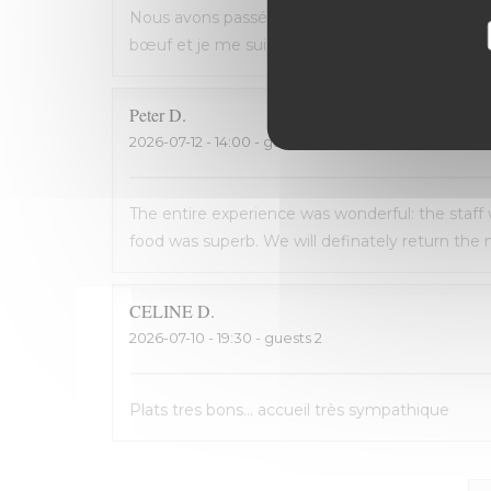
Nous avons passé une excellente soirée, service 
bœuf et je me suis régalé. Les frites étaient 
Peter
D
2026-07-12
- 14:00 - guests 2
The entire experience was wonderful: the staff
food was superb. We will definately return the n
CELINE
D
2026-07-10
- 19:30 - guests 2
Plats tres bons... accueil très sympathique