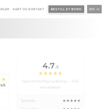
IKLER
KART OG KONTAKT
BESTILL ET BORD
NO
4.7
/5
Gjennomsnittlig vurdering —
4431
5
/5
anmeldelser
Tjeneste