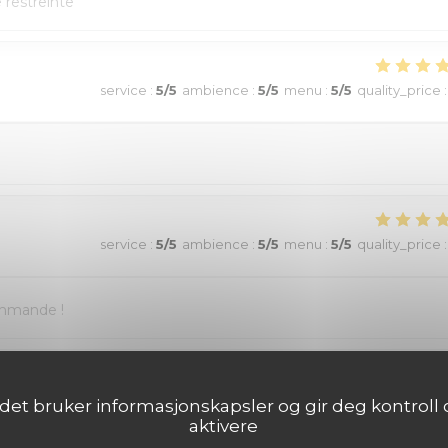
e restreinte
service
:
5
/5
ambience
:
5
/5
menu
:
5
/5
quality_price
:
service
:
5
/5
ambience
:
5
/5
menu
:
5
/5
quality_price
:
ommande !
service
:
5
/5
ambience
:
5
/5
menu
:
5
/5
quality_price
:
det bruker informasjonskapsler og gir deg kontroll o
aktivere