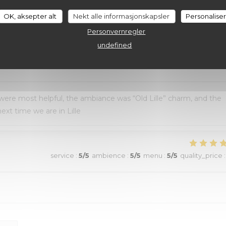
au top et nourriture de très bonne qualité. J’ai pris la cote de
OK, aksepter alt
Nekt alle informasjonskapsler
Personalise
aussi excellentes. Nous recommandons sans aucune hésitation.
Personvernregler
undefined
service
:
4
/5
ambience
:
5
/5
menu
:
5
/5
quality_price
:
 were most helpful, the ambiance was “Old Lille” charm, and the
ext time we are in Lille
service
:
5
/5
ambience
:
5
/5
menu
:
5
/5
quality_price
: