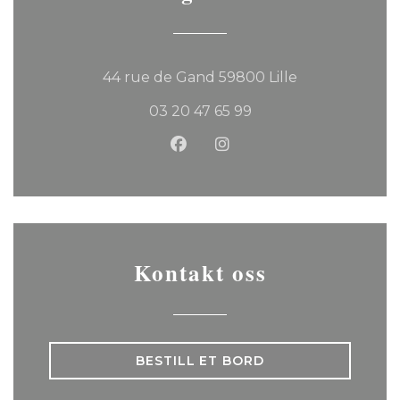
((åpner i et ny
44 rue de Gand 59800 Lille
03 20 47 65 99
Facebook ((åpner i et nytt v
Instagram ((åpner i et 
Kontakt oss
BESTILL ET BORD