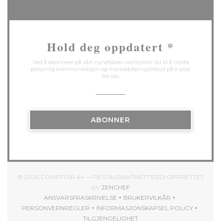
Hold deg oppdatert
*
Ved å abonnere på vårt nyhetsbrev samtykker du til å motta
personlig kommunikasjon og markedsføringstilbud på e-post
fra oss.
ABONNER
© 2026 COMPTOIR 44 — RESTAURANTNETTSTED OPPRETTET
((ÅPNER I ET NYTT VINDU))
AV
ZENCHEF
ANSVARSFRASKRIVELSE
BRUKERVILKÅR
((ÅPNER I ET NYTT VINDU))
((ÅPNER I ET NYTT VIND
PERSONVERNREGLER
INFORMASJONSKAPSEL POLICY
((ÅPNER I ET NYTT VINDU))
((ÅPNER I ET NYTT VINDU
TILGJENGELIGHET