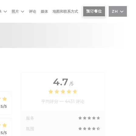
预订餐位
单
照片
评论
媒体
地图和联系方式
ZH
4.7
/5
平均评分 —
4431 评论
5
/5
服务
氛围
5
/5