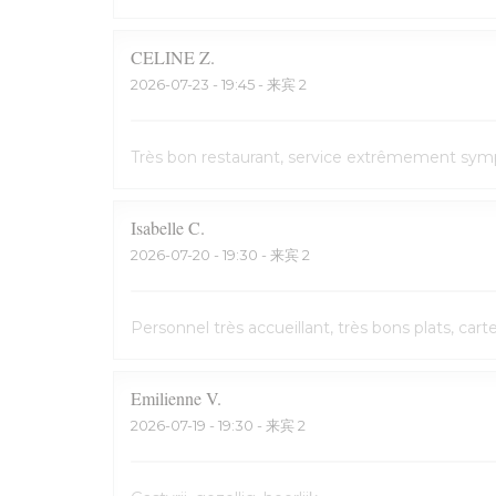
CELINE
Z
2026-07-23
- 19:45 - 来宾 2
Très bon restaurant, service extrêmement symp
Isabelle
C
2026-07-20
- 19:30 - 来宾 2
Personnel très accueillant, très bons plats, cart
Emilienne
V
2026-07-19
- 19:30 - 来宾 2