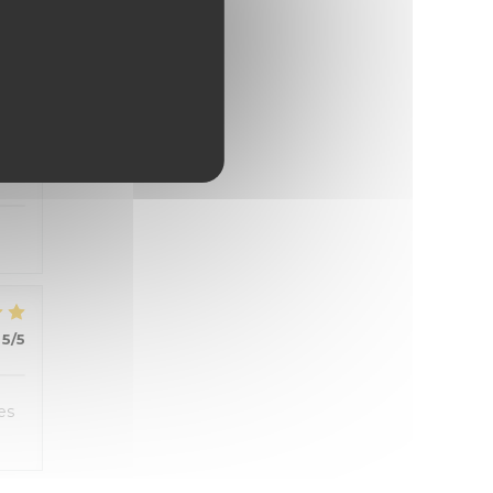
5
/5
5
/5
es