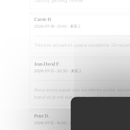
Gastvrij, gezellig, heerlijk
Carole
H
2026-07-18
- 21:00 - 来宾 2
Très bon accueil et cuisine excellente. On rec
Jean-David
F
2026-07-13
- 20:30 - 来宾 2
Nous avons passé une excellente soirée, service 
bœuf et je me suis régalé. Les frites étaient 
Peter
D
2026-07-12
- 14:00 - 来宾 2