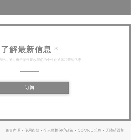
了解最新信息
*
通讯，通过电子邮件接收我们的个性化通讯和营销优惠。
订阅
免责声明
使用条款
个人数据保护政策
COOKIE 策略
无障碍设施
((在新窗口中打开))
((在新窗口中打开))
((在新窗口中打开))
((在新窗口中打开))
((在新窗口中打