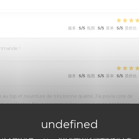
服务
:
5
/5
氛围
:
5
/5
菜单
:
5
/5
质价比
:
ommande !
服务
:
5
/5
氛围
:
5
/5
菜单
:
5
/5
质价比
:
au top et nourriture de très bonne qualité. J’ai pris la cote de
aussi excellentes. Nous recommandons sans aucune hésitation.
服务
:
4
/5
氛围
:
5
/5
菜单
:
5
/5
质价比
: