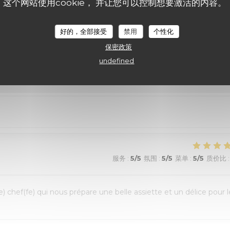
这个网站使用cookie， 并让您可以控制想要激活的内容。
 were most helpful, the ambiance was “Old Lille” charm, and the
好的，全部接受
禁用
个性化
ext time we are in Lille
保密政策
undefined
服务
:
5
/5
氛围
:
5
/5
菜单
:
5
/5
质价比
:
服务
:
5
/5
氛围
:
5
/5
菜单
:
5
/5
质价比
:
e) chef(fe) qui nous prépare une belle assiette et un délice pour l