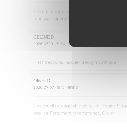
The entire experience was wonderful: the staff
food was superb. We will definately return the n
CELINE
D
2026-07-10
- 19:30 - 来宾 2
Plats tres bons... accueil très sympathique
Olivier
D
2026-07-07
- 19:15 - 来宾 3
Un accueil très agréable de toute l'équipe ! Un(
papilles. Fortement recommandé. Olivier