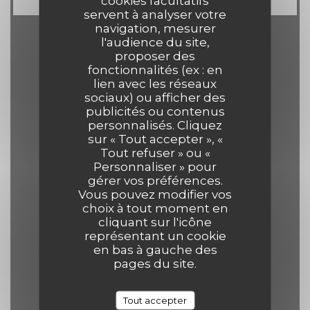
cookies facultatifs
servent à analyser votre
navigation, mesurer
l'audience du site,
Horaires
proposer des
fonctionnalités (ex : en
lien avec les réseaux
sociaux) ou afficher des
publicités ou contenus
personnalisés. Cliquez
Lun
-
Jeu
sur « Tout accepter », «
12h00 - 14h00
19h00 - 21h30
•
Tout refuser » ou «
Personnaliser » pour
gérer vos préférences.
Vendredi
Vous pouvez modifier vos
choix à tout moment en
12h00 - 14h00
19h00 - 22h00
•
cliquant sur l'icône
représentant un cookie
en bas à gauche des
Samedi
pages du site.
12h00 - 14h30
19h00 - 22h00
•
Tout accepter