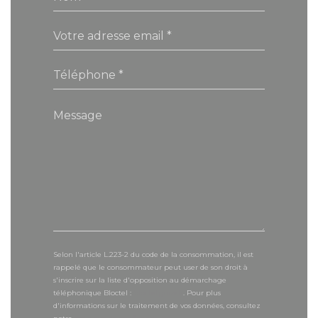
Selon l'article L.223-2 du code de la consommation, il est
rappelé que le consommateur peut user de son droit à
s'inscrire sur la liste d'opposition au démarchage
téléphonique Bloctel :
bloctel.gouv.fr
. Pour plus
d'informations sur le traitement de vos données, consultez