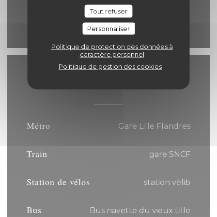
Dimanche
Tout refuser
12h00 - 14h30
19h00 - 21h30
•
Personnaliser
Politique de protection des données à
caractère personnel
Politique de gestion des cookies
Accès
Métro
Gare Lille Flandres
Train
gare SNCF
Station de vélos
station vélib
Bus
Bus navette du vieux Lille