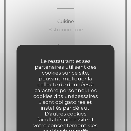
Cuisine
Bistronomique
Type de restaurant
Bistrot
Le restaurant et ses
partenaires utilisent des
Services
cookies sur ce site,
pouvant impliquer la
Wifi, Terrasse
collecte de données à
caractère personnel. Les
cookies dits « nécessaires
Moyens de paiement
» sont obligatoires et
American Express, Visa,
installés par défaut.
D'autres cookies
Eurocard/Mastercard, Espèces, Carte
facultatifs nécessitent
Bleue
votre consentement. Ces