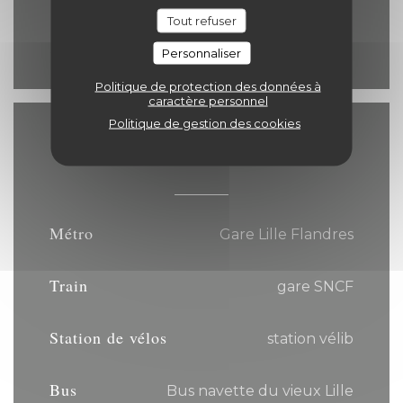
Dimanche
Tout refuser
12h00 - 14h30
19h00 - 21h30
•
Personnaliser
Politique de protection des données à
caractère personnel
Politique de gestion des cookies
Accès
Métro
Gare Lille Flandres
Train
gare SNCF
Station de vélos
station vélib
Bus
Bus navette du vieux Lille