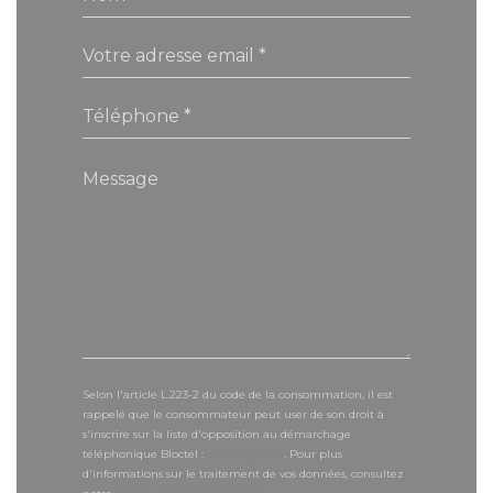
Selon l'article L.223-2 du code de la consommation, il est
rappelé que le consommateur peut user de son droit à
s'inscrire sur la liste d'opposition au démarchage
téléphonique Bloctel :
bloctel.gouv.fr
. Pour plus
d'informations sur le traitement de vos données, consultez