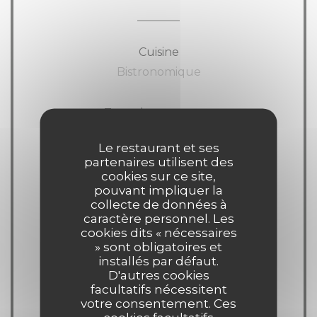
Cuisine
Bistronomique
Type de restaurant
Bistrot
Le restaurant et ses
partenaires utilisent des
Services
cookies sur ce site,
pouvant impliquer la
Wifi, Terrasse
collecte de données à
caractère personnel. Les
cookies dits « nécessaires
Moyens de paiement
» sont obligatoires et
American Express, Visa,
installés par défaut.
D'autres cookies
Eurocard/Mastercard, Espèces, Carte
facultatifs nécessitent
Bleue
votre consentement. Ces