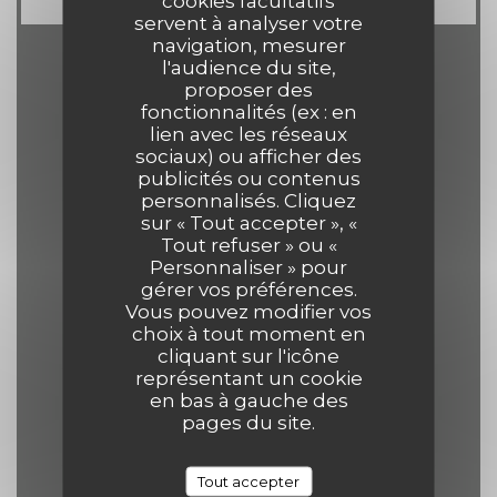
cookies facultatifs
servent à analyser votre
navigation, mesurer
l'audience du site,
Horaires
proposer des
fonctionnalités (ex : en
lien avec les réseaux
sociaux) ou afficher des
publicités ou contenus
personnalisés. Cliquez
Lun
-
Jeu
sur « Tout accepter », «
12h00 - 14h00
19h00 - 21h30
•
Tout refuser » ou «
Personnaliser » pour
gérer vos préférences.
Vendredi
Vous pouvez modifier vos
choix à tout moment en
12h00 - 14h00
19h00 - 22h00
•
cliquant sur l'icône
représentant un cookie
en bas à gauche des
Samedi
pages du site.
12h00 - 14h30
19h00 - 22h00
•
Tout accepter