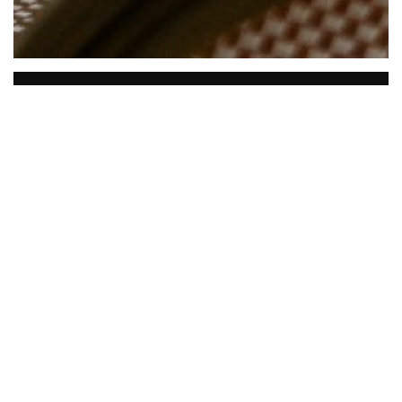
Comptoir 44
Der
Zähler 44,
der Charme vergangener
Zeiten und Erinnerungen werden
hervorgehoben. Und das ist, was mit
unverputzten Ziegel und Balken aus
dieser typischen Pariser Brasserie
entsteht: eine delikate malerische und
einladende Atmosphäre, die durch die
antiken Holzmöbeln inspiriert oder durch
fleckige Teile wie Klavier oder antike